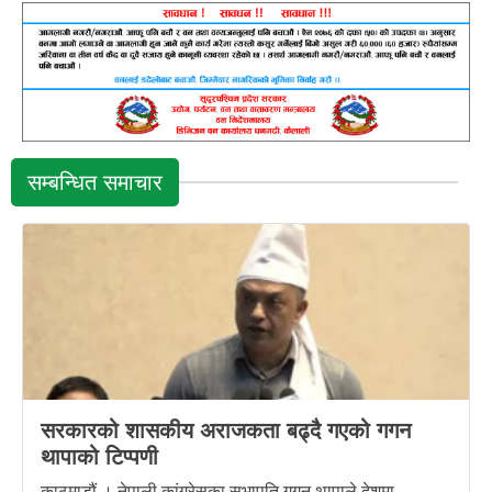
सम्बन्धित समाचार
सरकारको शासकीय अराजकता बढ्दै गएको गगन
थापाको टिप्पणी
काठमाडौं । नेपाली कांग्रेसका सभापति गगन थापाले देशमा