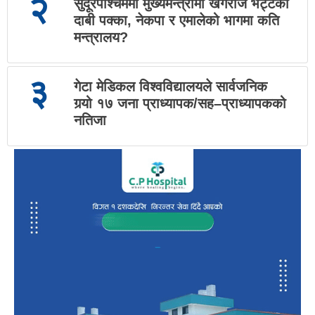
२
सुदूरपश्चिममा मुख्यमन्त्रीमा खगराज भट्टको
दाबी पक्का, नेकपा र एमालेको भागमा कति
मन्त्रालय?
३
गेटा मेडिकल विश्वविद्यालयले सार्वजनिक
गर्‍यो १७ जना प्राध्यापक/सह–प्राध्यापकको
नतिजा