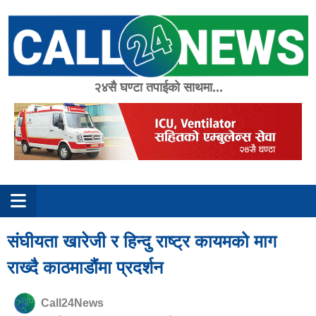
Skip
to
content
२४सै घण्टा तपाईको साथमा...
संघीयता खारेजी र हिन्दु राष्ट्र कायमको माग
राख्दै काठमाडौंमा प्रदर्शन
Call24News