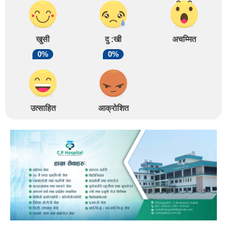
खुसी
दु :खी
अचम्मित
0%
0%
उत्साहित
आक्रोशित