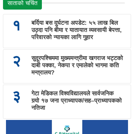
साताको चर्चित
१
बर्दिया बस दुर्घटना अपडेट: ५५ लाख बिल
उठ्दा पनि बीमा र यातायात व्यवसायी बेपत्ता,
परिवारको न्यायका लागि गुहार
२
सुदूरपश्चिममा मुख्यमन्त्रीमा खगराज भट्टको
दाबी पक्का, नेकपा र एमालेको भागमा कति
मन्त्रालय?
३
गेटा मेडिकल विश्वविद्यालयले सार्वजनिक
गर्‍यो १७ जना प्राध्यापक/सह–प्राध्यापकको
नतिजा