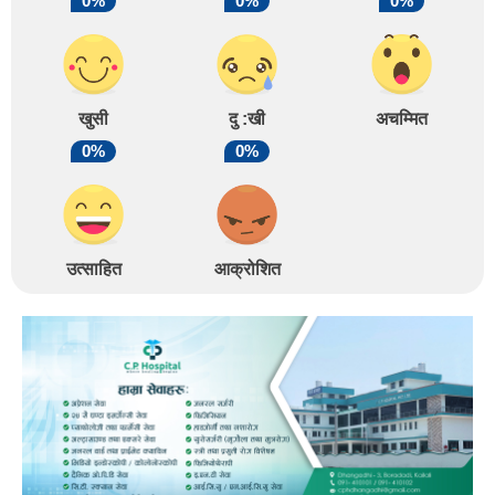
0%
0%
0%
खुसी
दु :खी
अचम्मित
0%
0%
उत्साहित
आक्रोशित