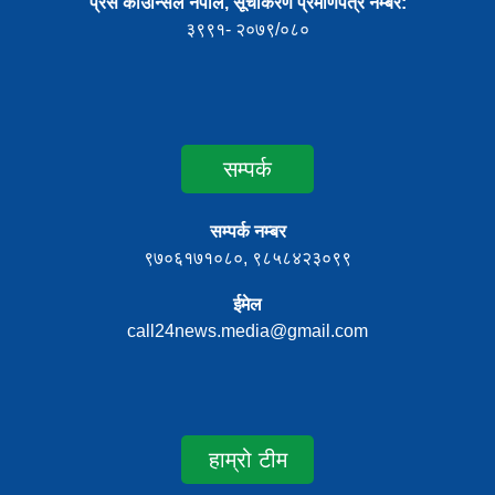
प्रेस काउन्सिल नेपाल, सूचीकरण प्रमाणपत्र नम्बर:
३९९१- २०७९/०८०
सम्पर्क
सम्पर्क नम्बर
९७०६१७१०८०, ९८५८४२३०९९
ईमेल
call24news.media@gmail.com
हाम्रो टीम