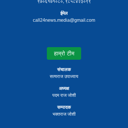
९७०६१७१०८०, ९८५८४२३०९९
ईमेल
call24news.media@gmail.com
हाम्रो टीम
संचालक
सत्यराज उपाध्याय
अध्यक्ष
पदम राज जोशी
सम्पादक
भक्तराज जोशी