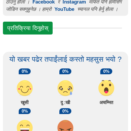
ठाउनु होला ।
Facebook
र
Instagram
मार्फत पनि हामीसँग
जोडिन सक्नुहुनेछ । हाम्रो
YouTube
च्यानल पनि हेर्नु होला ।
प्रतिक्रिया दिनुहोस्
यो खबर पढेर तपाईंलाई कस्तो महसुस भयो ?
0%
0%
0%
खुसी
दु :खी
अचम्मित
0%
0%