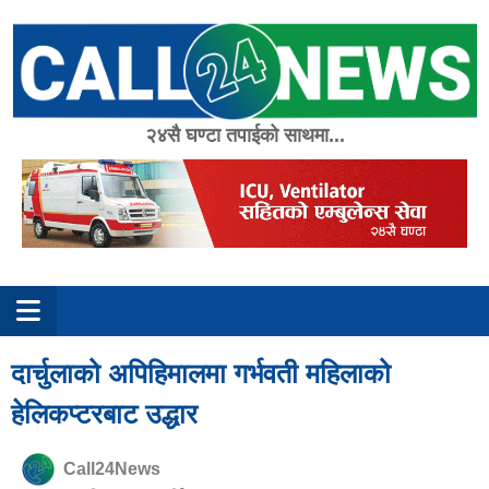
Skip
to
content
२४सै घण्टा तपाईको साथमा...
दार्चुलाको अपिहिमालमा गर्भवती महिलाको
हेलिकप्टरबाट उद्धार
Call24News