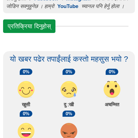
जोडिन सक्नुहुनेछ । हाम्रो
YouTube
च्यानल पनि हेर्नु होला ।
प्रतिक्रिया दिनुहोस्
यो खबर पढेर तपाईंलाई कस्तो महसुस भयो ?
0%
0%
0%
खुसी
दु :खी
अचम्मित
0%
0%