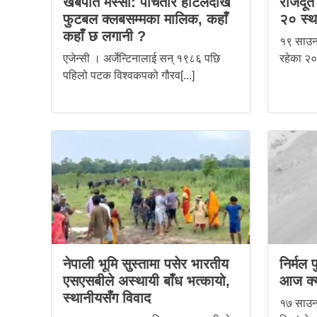
खर्बपति मेस्सी: पाँचतारे होटलदेखि
राजदूत
फुटबल क्लबसम्मका मालिक, कहाँ
२० स्थ
कहाँ छ लगानी ?
१९ साउन
एजेन्सी । अर्जेन्टिनालाई सन् १९८६ पछि
रहेका २०
पहिलो पटक विश्वकपको गौरव[...]
नेपाली भूमि सुस्तामा पसेर भारतीय
निर्मल 
एसएसबीले अस्थायी बाँध भत्कायो,
आज क्य
स्थानीयसँग विवाद
१७ साउन,