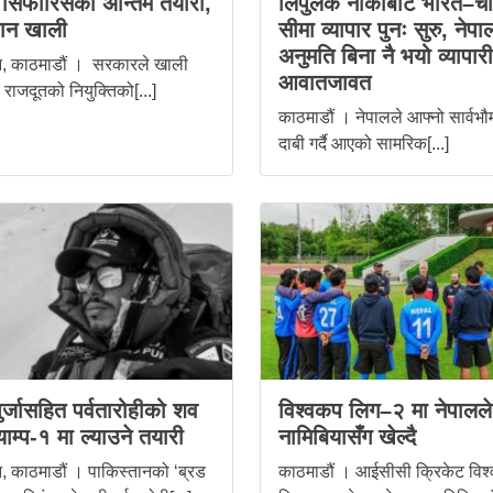
 सिफारिसको अन्तिम तयारी,
लिपुलेक नाकाबाट भारत–च
ान खाली
सीमा व्यापार पुनः सुरु, नेप
अनुमति बिना नै भयो व्यापार
, काठमाडौं । सरकारले खाली
आवातजावत
 राजदूतको नियुक्तिको[...]
काठमाडौं । नेपालले आफ्नो सार्वभौ
दाबी गर्दै आएको सामरिक[...]
पुर्जासहित पर्वतारोहीको शव
विश्वकप लिग–२ मा नेपाल
ाम्प-१ मा ल्याउने तयारी
नामिबियासँग खेल्दै
 काठमाडौं । पाकिस्तानको ‘ब्रड
काठमाडौं । आईसीसी क्रिकेट विश