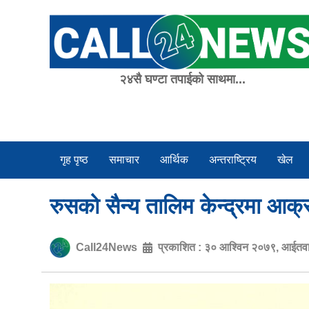
Skip
to
content
२४सै घण्टा तपाईको साथमा...
गृह पृष्ठ
समाचार
आर्थिक
अन्तराष्ट्रिय
खेल
रुसको सैन्य तालिम केन्द्रमा आक्र
Call24News
प्रकाशित :
३० आश्विन २०७९, आईतव