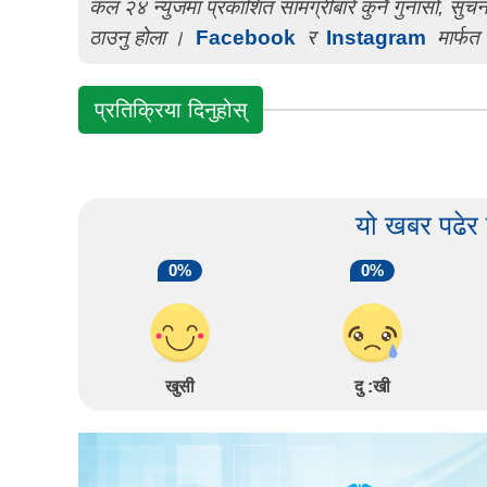
कल २४ न्युजमा प्रकाशित सामग्रीबारे कुनै गुनासो, सु
ठाउनु होला ।
Facebook
र
Instagram
मार्फत 
प्रतिक्रिया दिनुहोस्
यो खबर पढेर
0%
0%
खुसी
दु :खी