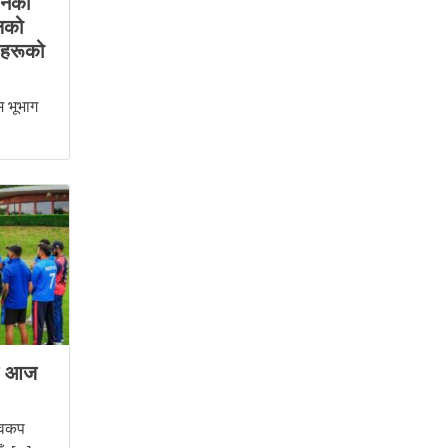
ीनको
ालको
ीहरूको
म भूभाग
ले आज
्वकप