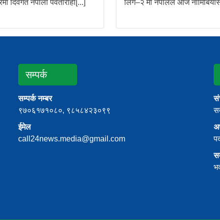
्रमा दिवंगत नेपाली पर्वतारोही[...]
लिग–२ मा नेपालले आज नामिबियासँग
सम्पर्क
सम्पर्क नम्बर
स
९७०६१७१०८०, ९८५८४२३०९९
सत
ईमेल
अध
call24news.media@gmail.com
प
स
भ