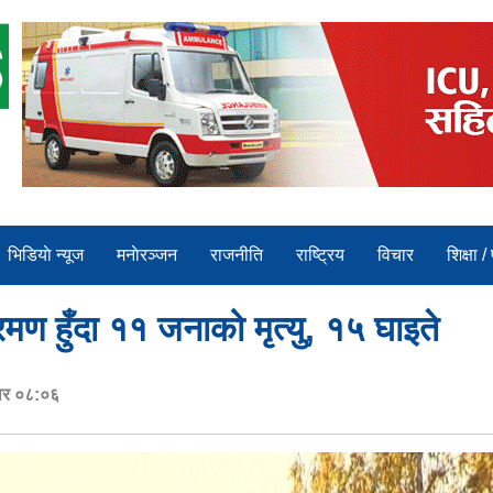
भिडियाे न्यूज
मनाेरञ्जन
राजनीति
राष्ट्रिय
विचार
शिक्षा /
मण हुँदा ११ जनाको मृत्यु, १५ घाइते
ार ०८:०६