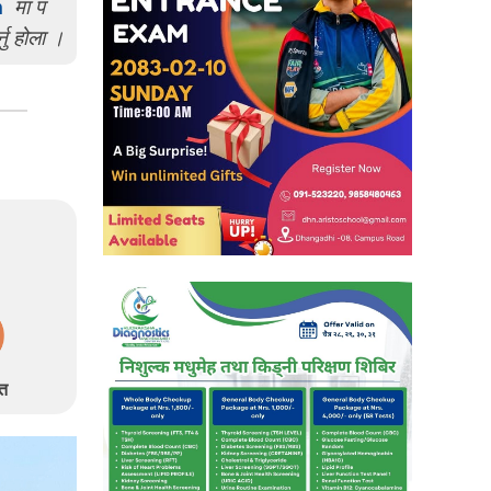
m
मा प
्नु होला ।
त