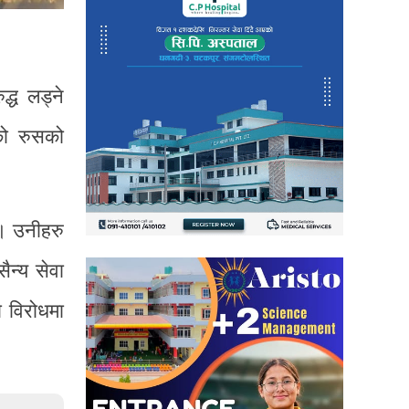
्ध लड्ने
को रुसको
 । उनीहरु
ैन्य सेवा
 विरोधमा