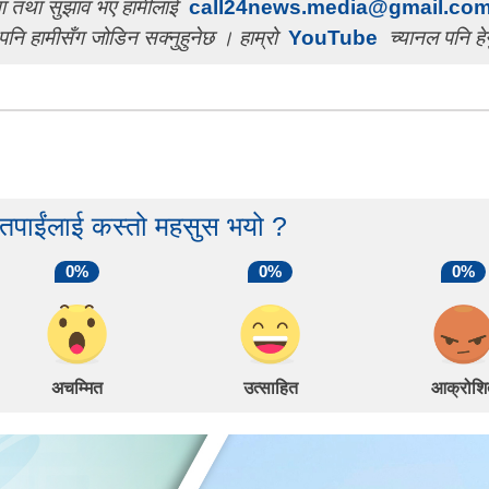
चना तथा सुझाव भए हामीलाई
call24news.media@gmail.co
पनि हामीसँग जोडिन सक्नुहुनेछ । हाम्रो
YouTube
च्यानल पनि हेर
 तपाईंलाई कस्तो महसुस भयो ?
0%
0%
0%
अचम्मित
उत्साहित
आक्रोशि