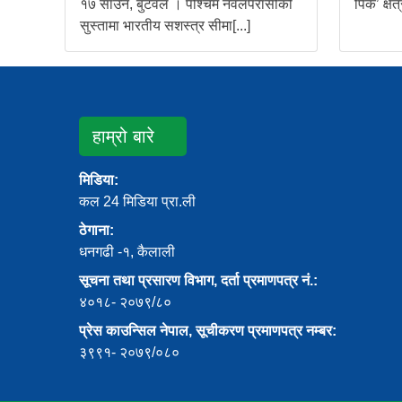
१७ साउन, बुटवल । पश्चिम नवलपरासीको
पिक’ क्षेत
सुस्तामा भारतीय सशस्त्र सीमा[...]
हाम्रो बारे
मिडिया:
कल 24 मिडिया प्रा.ली
ठेगाना:
धनगढी -१, कैलाली
सूचना तथा प्रसारण विभाग, दर्ता प्रमाणपत्र नं.:
४०१८- २०७९/८०
प्रेस काउन्सिल नेपाल, सूचीकरण प्रमाणपत्र नम्बर:
३९९१- २०७९/०८०