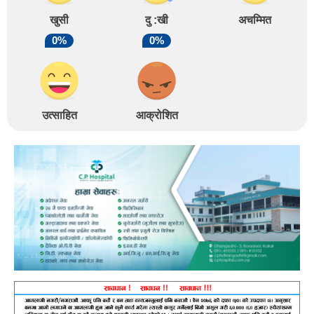
खुसी
दु :खी
अचम्मित
0%
0%
उत्साहित
आक्रोशित