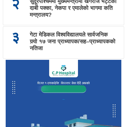
२
सुदूरपश्चिममा मुख्यमन्त्रीमा खगराज भट्टको
दाबी पक्का, नेकपा र एमालेको भागमा कति
मन्त्रालय?
३
गेटा मेडिकल विश्वविद्यालयले सार्वजनिक
गर्‍यो १७ जना प्राध्यापक/सह–प्राध्यापकको
नतिजा