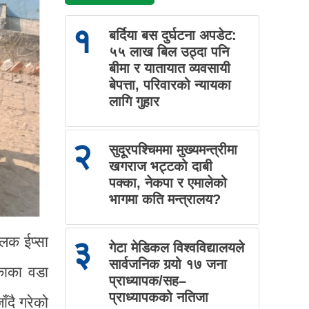
१
बर्दिया बस दुर्घटना अपडेट:
५५ लाख बिल उठ्दा पनि
बीमा र यातायात व्यवसायी
बेपत्ता, परिवारको न्यायका
लागि गुहार
२
सुदूरपश्चिममा मुख्यमन्त्रीमा
खगराज भट्टको दाबी
पक्का, नेकपा र एमालेको
भागमा कति मन्त्रालय?
ालक ईप्सा
३
गेटा मेडिकल विश्वविद्यालयले
सार्वजनिक गर्‍यो १७ जना
काका वडा
प्राध्यापक/सह–
प्राध्यापकको नतिजा
ँदै गरेको