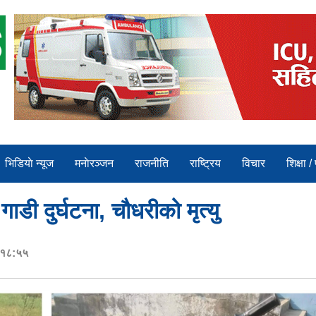
भिडियाे न्यूज
मनाेरञ्जन
राजनीति
राष्ट्रिय
विचार
शिक्षा /
ाडी दुर्घटना, चौधरीको मृत्यु
र १८:५५