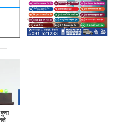
कुरा
नले