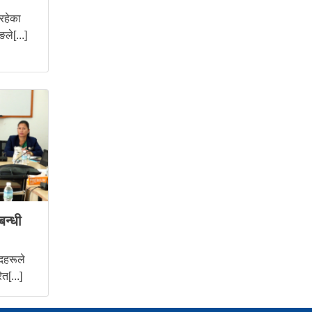
 रहेका
ले[...]
बन्धी
दहरूले
त[...]