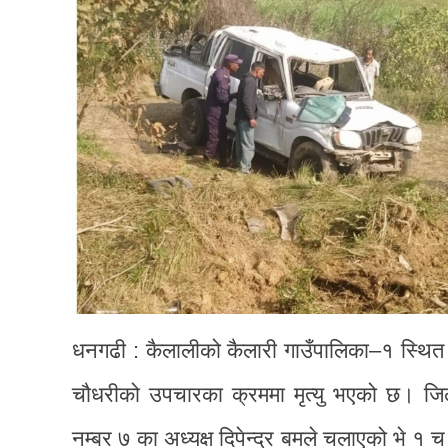
धनगढी : कैलालीको कैलारी गाउँपालिका–१ स्थित 
चौधरीको उपचारका क्रममा मृत्यु भएको छ। जि
नम्बर ७ का अध्यक्ष दिपेन्द्र बमले चलाएको भे १ च