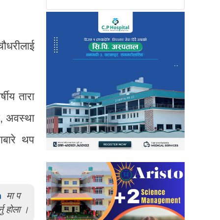
चौधरीलाई
्षीय तारा
ा, अवस्था
ाबारे थप
m
मा प
्नु होला ।