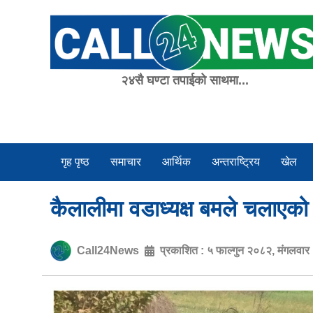
Skip
to
content
२४सै घण्टा तपाईको साथमा...
गृह पृष्ठ
समाचार
आर्थिक
अन्तराष्ट्रिय
खेल
कैलालीमा वडाध्यक्ष बमले चलाएको ग
Call24News
प्रकाशित :
५ फाल्गुन २०८२, मंगलवा