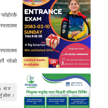
 ‘फोहोरकै
स्पतालमा
अस्पतालमा
्ने गरेको
m
मा प
्नु होला ।