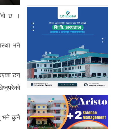
रँदो छ ।
स्था भने
रिएका छन्
प्नुपरेको
 भने कुनै