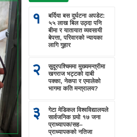
१
बर्दिया बस दुर्घटना अपडेट:
५५ लाख बिल उठ्दा पनि
बीमा र यातायात व्यवसायी
बेपत्ता, परिवारको न्यायका
लागि गुहार
२
सुदूरपश्चिममा मुख्यमन्त्रीमा
खगराज भट्टको दाबी
पक्का, नेकपा र एमालेको
भागमा कति मन्त्रालय?
३
गेटा मेडिकल विश्वविद्यालयले
सार्वजनिक गर्‍यो १७ जना
प्राध्यापक/सह–
प्राध्यापकको नतिजा