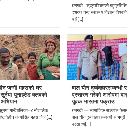
धनगढी –सुदूरपश्चिमको बहुप्रतिक्ष
दशरथ चन्द स्वास्थ्य विज्ञान विश्वव
यसै[...]
िहीन जग्गी महराको घर
बाल यौन दुर्व्यवहारसम्बन्धी 
ुर्नया युनाइटेड क्लबको
प्रसारण गरेको आरोपमा दार्
 अभियान
युवक भारतमा पक्राउ
सुर्नया गाउँपालिका–४ नोडालेक
धनगढी — सामाजिक सञ्जाल फेसब
ष्टिविहीन जग्गीसिंह महरा जीर्ण[...]
बाल यौन दुर्व्यवहारसम्बन्धी सामग्री
प्रसारण[...]