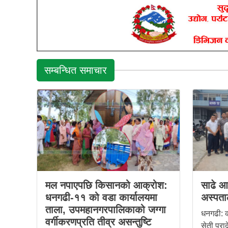
सम्बन्धित समाचार
मल नपाएपछि किसानको आक्रोश:
साढे आठ
धनगढी-११ को वडा कार्यालयमा
अस्पता
ताला, उपमहानगरपालिकाको जग्गा
धनगढी: क
वर्गीकरणप्रति तीव्र असन्तुष्टि
सेती प्र