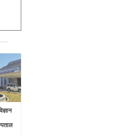
िज्ञान
्पताल