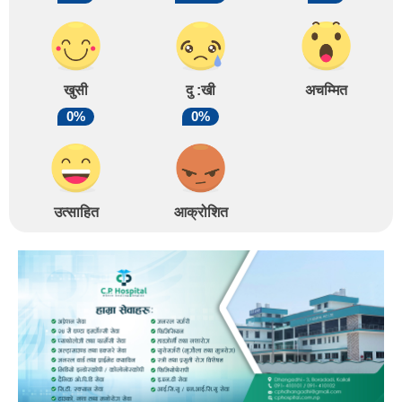
खुसी
दु :खी
अचम्मित
0%
0%
उत्साहित
आक्रोशित