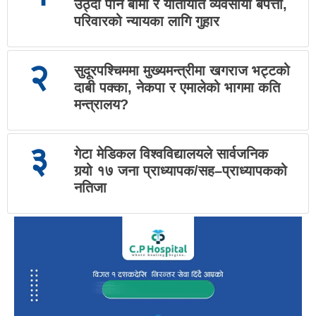
उठ्दा पनि बीमा र यातायात व्यवसायी बेपत्ता,
परिवारको न्यायका लागि गुहार
२
सुदूरपश्चिममा मुख्यमन्त्रीमा खगराज भट्टको
दाबी पक्का, नेकपा र एमालेको भागमा कति
मन्त्रालय?
३
गेटा मेडिकल विश्वविद्यालयले सार्वजनिक
गर्‍यो १७ जना प्राध्यापक/सह–प्राध्यापकको
नतिजा