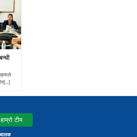
बन्धी
दहरूले
त[...]
हाम्रो टीम
ंचालक