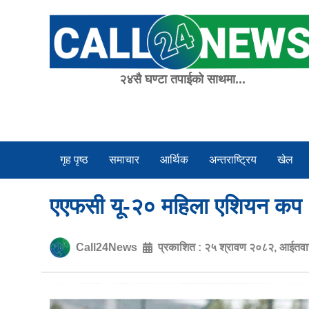
Skip
to
content
२४सै घण्टा तपाईको साथमा...
गृह पृष्ठ
समाचार
आर्थिक
अन्तराष्ट्रिय
खेल
एएफसी यू-२० महिला एशियन कप : 
Call24News
प्रकाशित :
२५ श्रावण २०८२, आईतव