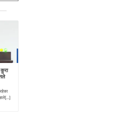
कुरा
नले
 रहेका
ले[...]