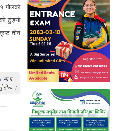
/१ गोलको
ो टुङ्गो
ृष्ट तीन
m
मा प
्नु होला ।