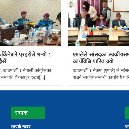
र्किनेबारे प्रहरीले भन्यो :
एमालेले सांसदका स्वकीयसम्
ैछौं
कार्यविधि पारित गर्‍यो
 काठमाडौं । नेपाली कांग्रेसका
काठमाडौँ । नेकपा (एमाले) ले सांस
 सभापति शेरबहादुर देउवा[...]
पाउने स्वकीयसम्बन्धी कार्यविधि पारि
सम्पर्क
सम्पर्क नम्बर
स