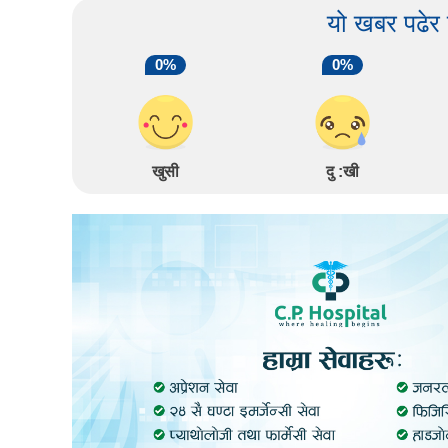
यो खबर पढेर
0%
0%
खुसी
दु :खी