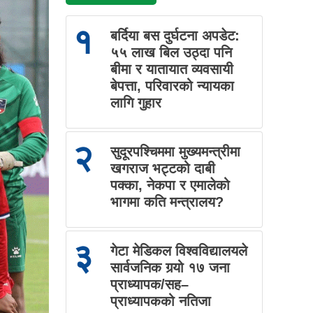
१
बर्दिया बस दुर्घटना अपडेट:
५५ लाख बिल उठ्दा पनि
बीमा र यातायात व्यवसायी
बेपत्ता, परिवारको न्यायका
लागि गुहार
२
सुदूरपश्चिममा मुख्यमन्त्रीमा
खगराज भट्टको दाबी
पक्का, नेकपा र एमालेको
भागमा कति मन्त्रालय?
३
गेटा मेडिकल विश्वविद्यालयले
सार्वजनिक गर्‍यो १७ जना
प्राध्यापक/सह–
प्राध्यापकको नतिजा