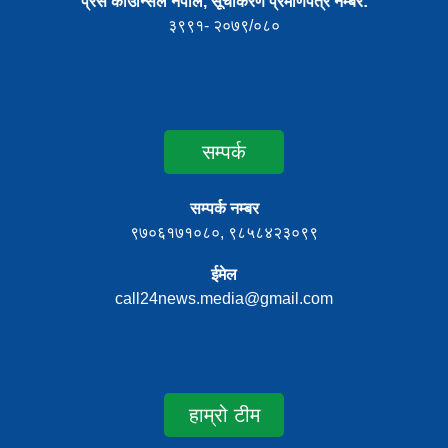
प्रेस काउन्सिल नेपाल, सूचीकरण प्रमाणपत्र नम्बर:
३९९१- २०७९/०८०
सम्पर्क
सम्पर्क नम्बर
९७०६१७१०८०, ९८५८४२३०९९
ईमेल
call24news.media@gmail.com
हाम्रो टीम