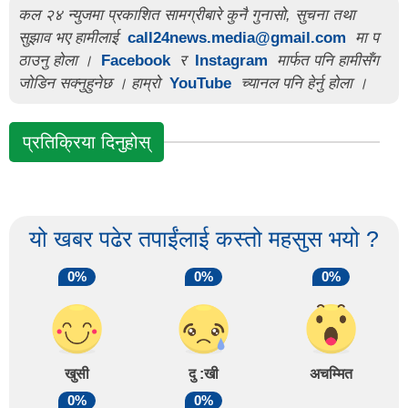
कल २४ न्युजमा प्रकाशित सामग्रीबारे कुनै गुनासो, सुचना तथा
सुझाव भए हामीलाई
call24news.media@gmail.com
मा प
ठाउनु होला ।
Facebook
र
Instagram
मार्फत पनि हामीसँग
जोडिन सक्नुहुनेछ । हाम्रो
YouTube
च्यानल पनि हेर्नु होला ।
प्रतिक्रिया दिनुहोस्
यो खबर पढेर तपाईंलाई कस्तो महसुस भयो ?
0%
0%
0%
खुसी
दु :खी
अचम्मित
0%
0%