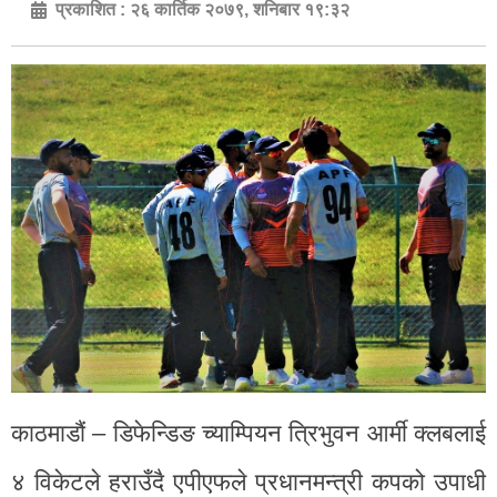
प्रकाशित :
२६ कार्तिक २०७९, शनिबार १९:३२
काठमाडौं – डिफेन्डिङ च्याम्पियन त्रिभुवन आर्मी क्लबलाई
४ विकेटले हराउँदै एपीएफले प्रधानमन्त्री कपको उपाधी