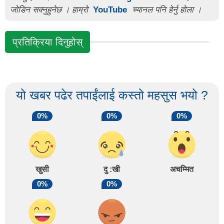
जोडिन सक्नुहुनेछ । हाम्रो
YouTube
च्यानल पनि हेर्नु होला ।
प्रतिक्रिया दिनुहोस्
यो खबर पढेर तपाईंलाई कस्तो महसुस भयो ?
0%
0%
0%
खुसी
दु :खी
अचम्मित
0%
0%