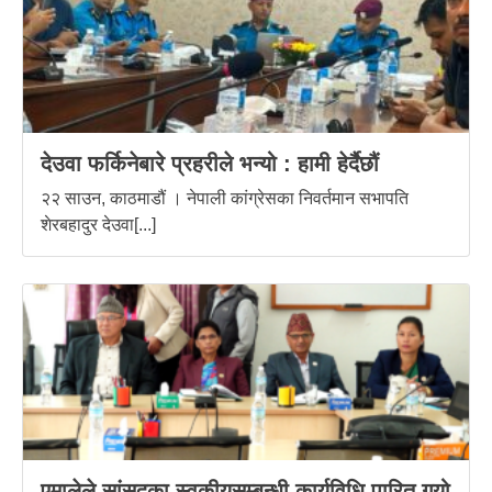
देउवा फर्किनेबारे प्रहरीले भन्यो : हामी हेर्दैछौं
२२ साउन, काठमाडौं । नेपाली कांग्रेसका निवर्तमान सभापति
शेरबहादुर देउवा[...]
एमालेले सांसदका स्वकीयसम्बन्धी कार्यविधि पारित गर्‍यो