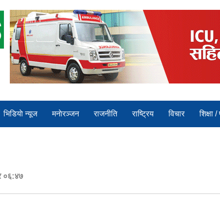
भिडियाे न्यूज
मनाेरञ्जन
राजनीति
राष्ट्रिय
विचार
शिक्षा /
ार ०६:४७