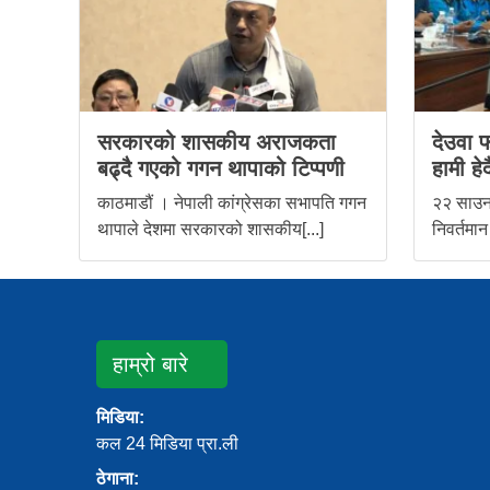
सरकारको शासकीय अराजकता
देउवा फ
बढ्दै गएको गगन थापाको टिप्पणी
हामी हेर्द
काठमाडौं । नेपाली कांग्रेसका सभापति गगन
२२ साउन,
थापाले देशमा सरकारको शासकीय[...]
निवर्तमान
हाम्रो बारे
मिडिया:
कल 24 मिडिया प्रा.ली
ठेगाना: