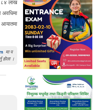
ड ८४ लाख
ो अवधिमा
न आयातमा
om
मा प
्नु होला ।