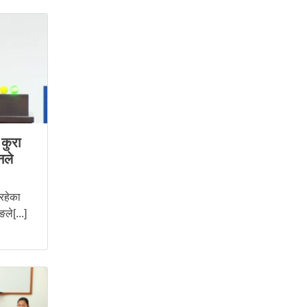
कुरा
नले
 रहेका
ले[...]