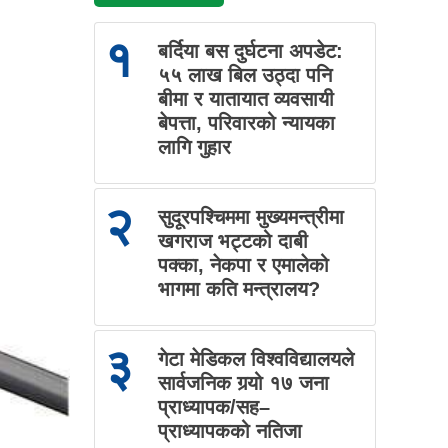
१
बर्दिया बस दुर्घटना अपडेट:
५५ लाख बिल उठ्दा पनि
बीमा र यातायात व्यवसायी
बेपत्ता, परिवारको न्यायका
लागि गुहार
२
सुदूरपश्चिममा मुख्यमन्त्रीमा
खगराज भट्टको दाबी
पक्का, नेकपा र एमालेको
भागमा कति मन्त्रालय?
३
गेटा मेडिकल विश्वविद्यालयले
सार्वजनिक गर्‍यो १७ जना
प्राध्यापक/सह–
प्राध्यापकको नतिजा