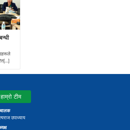
बन्धी
दहरूले
त[...]
हाम्रो टीम
ंचालक
्यराज उपाध्याय
्यक्ष