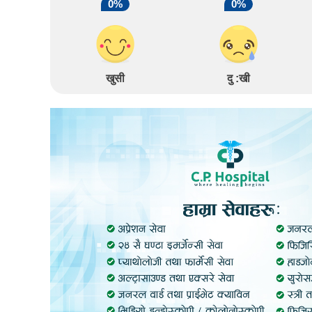
0%
0%
खुसी
दु :खी