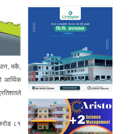
धान, मकै,
ो आर्थिक
्रतिशतले
 करोड ८१