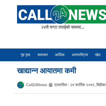
Skip
to
content
२४सै घण्टा तपाईको साथमा...
गृह पृष्ठ
समाचार
आर्थिक
अन्तराष्ट्रिय
खेल
खाद्यान्न आयातमा कमी
Call24News
प्रकाशित :
२४ कार्तिक २०७९, बिहीब