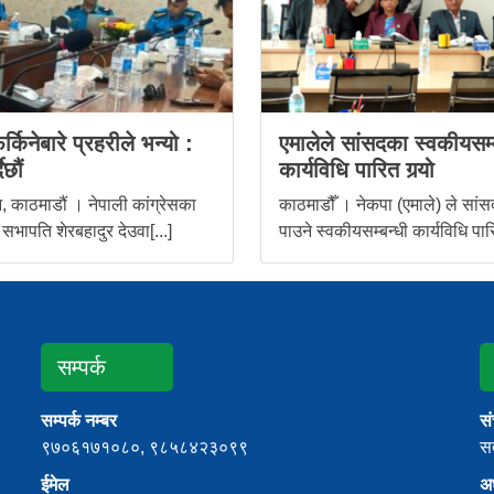
र्किनेबारे प्रहरीले भन्यो :
एमालेले सांसदका स्वकीयसम्
ैछौं
कार्यविधि पारित गर्‍यो
 काठमाडौं । नेपाली कांग्रेसका
काठमाडौँ । नेकपा (एमाले) ले सांस
 सभापति शेरबहादुर देउवा[...]
पाउने स्वकीयसम्बन्धी कार्यविधि पारि
सम्पर्क
सम्पर्क नम्बर
स
९७०६१७१०८०, ९८५८४२३०९९
सत
ईमेल
अध