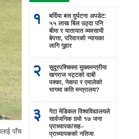
१
बर्दिया बस दुर्घटना अपडेट:
५५ लाख बिल उठ्दा पनि
बीमा र यातायात व्यवसायी
बेपत्ता, परिवारको न्यायका
लागि गुहार
२
सुदूरपश्चिममा मुख्यमन्त्रीमा
खगराज भट्टको दाबी
पक्का, नेकपा र एमालेको
भागमा कति मन्त्रालय?
३
गेटा मेडिकल विश्वविद्यालयले
सार्वजनिक गर्‍यो १७ जना
प्राध्यापक/सह–
शलाई पाँच
प्राध्यापकको नतिजा