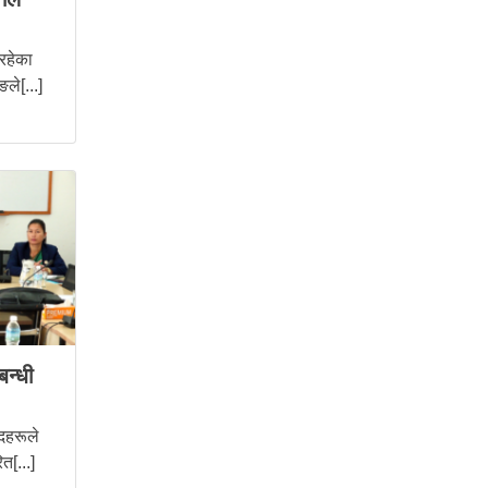
 रहेका
ले[...]
बन्धी
दहरूले
त[...]