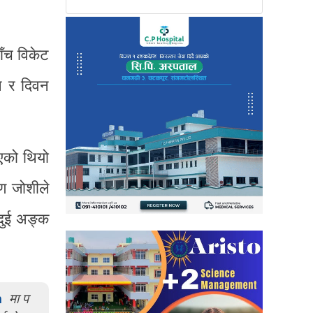
ाँच विकेट
ीन र दिवन
एको थियो
ण जोशीले
 दुई अङ्क
m
मा प