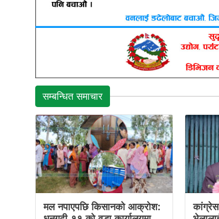
सम्बन्धित समाचार
मल नपाएपछि किसानको आक्रोश:
कांग्रे
धनगढी-११ को वडा कार्यालयमा
भेलालाई