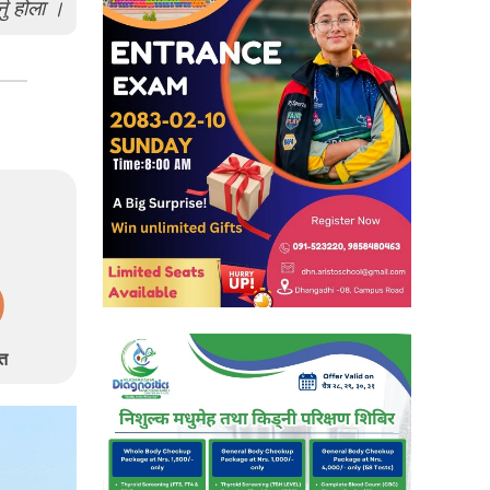
्नु होला ।
त