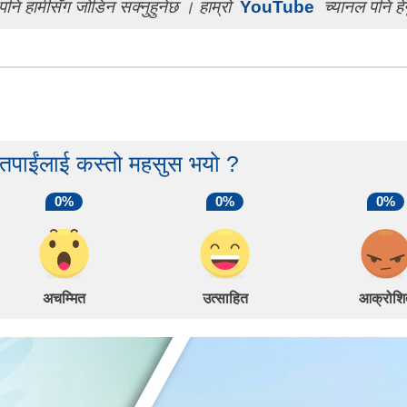
पनि हामीसँग जोडिन सक्नुहुनेछ । हाम्रो
YouTube
च्यानल पनि हेर
 तपाईंलाई कस्तो महसुस भयो ?
0%
0%
0%
अचम्मित
उत्साहित
आक्रोशि