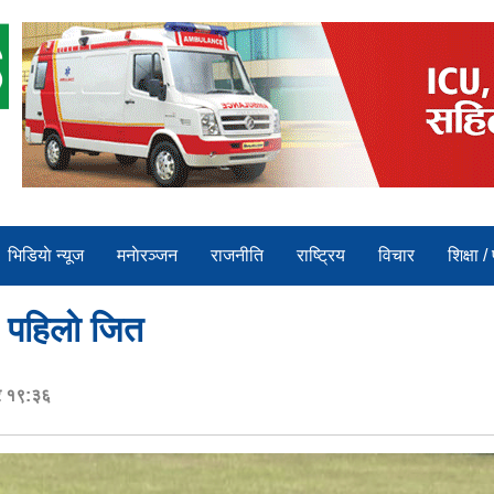
भिडियाे न्यूज
मनाेरञ्जन
राजनीति
राष्ट्रिय
विचार
शिक्षा /
े पहिलाे जित
र १९:३६