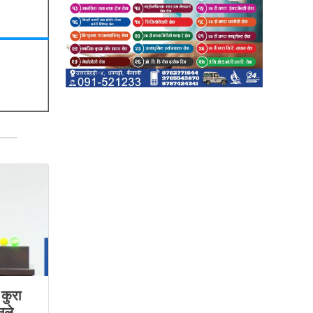
कुरा
नले