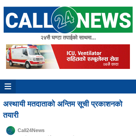
Skip
to
content
२४सै घण्टा तपाईको साथमा...
अस्थायी मतदाताको अन्तिम सूची प्रकाशनको
तयारी
Call24News