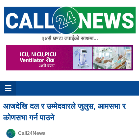
Skip
to
content
२४सै घण्टा तपाईको साथमा...
आजदेखि दल र उम्मेदवारले जुलुस, आमसभा र
कोणसभा गर्न पाउने
Call24News