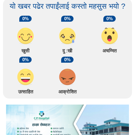
यो खबर पढेर तपाईंलाई कस्तो महसुस भयो ?
0%
0%
0%
खुसी
दु :खी
अचम्मित
0%
0%
उत्साहित
आक्रोशित