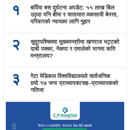
१
बर्दिया बस दुर्घटना अपडेट: ५५ लाख बिल
उठ्दा पनि बीमा र यातायात व्यवसायी बेपत्ता,
परिवारको न्यायका लागि गुहार
२
सुदूरपश्चिममा मुख्यमन्त्रीमा खगराज भट्टको
दाबी पक्का, नेकपा र एमालेको भागमा कति
मन्त्रालय?
३
गेटा मेडिकल विश्वविद्यालयले सार्वजनिक
गर्‍यो १७ जना प्राध्यापक/सह–प्राध्यापकको
नतिजा