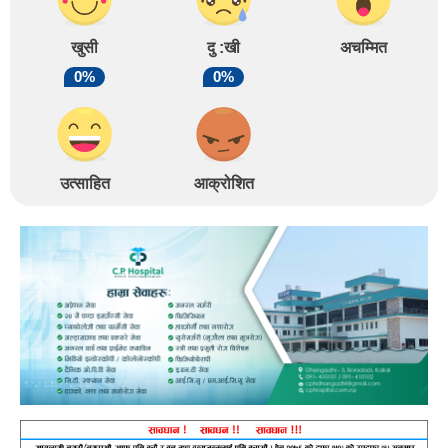
खुसी
दु :खी
अचम्मित
0%
0%
उत्साहित
आक्रोशित