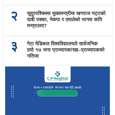
२
सुदूरपश्चिममा मुख्यमन्त्रीमा खगराज भट्टको
दाबी पक्का, नेकपा र एमालेको भागमा कति
मन्त्रालय?
३
गेटा मेडिकल विश्वविद्यालयले सार्वजनिक
गर्‍यो १७ जना प्राध्यापक/सह–प्राध्यापकको
नतिजा