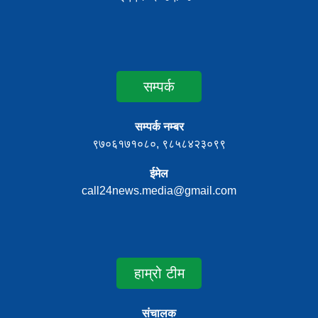
सम्पर्क
सम्पर्क नम्बर
९७०६१७१०८०, ९८५८४२३०९९
ईमेल
call24news.media@gmail.com
हाम्रो टीम
संचालक