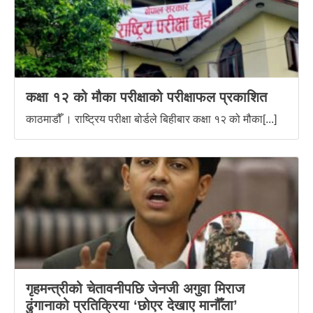
कक्षा १२ को मौका परीक्षाको परीक्षाफल प्रकाशित
काठमाडौँ । राष्ट्रिय परीक्षा बोर्डले बिहीबार कक्षा १२ को मौका[...]
गृहमन्त्रीको चेतावनीपछि जेनजी अगुवा मिराज
ढुंगानाको प्रतिक्रिया ‘छोएर देखाए मानौँला’