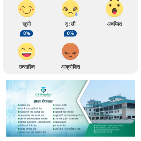
खुसी
दु :खी
अचम्मित
0%
0%
उत्साहित
आक्रोशित