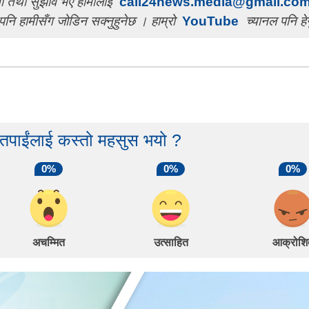
चना तथा सुझाव भए हामीलाई
call24news.media@gmail.co
पनि हामीसँग जोडिन सक्नुहुनेछ । हाम्रो
YouTube
च्यानल पनि हेर
 तपाईंलाई कस्तो महसुस भयो ?
0%
0%
0%
अचम्मित
उत्साहित
आक्रोशि