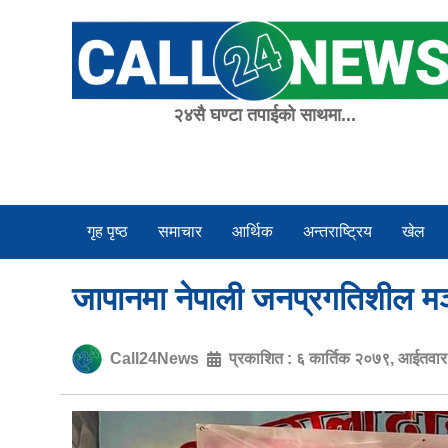
Skip
to
content
२४सै घण्टा तपाईको साथमा...
गृह पृष्ठ
समाचार
आर्थिक
अन्तराष्ट्रिय
खेल
जापानमा नेपाली जनप्रगतिशील मञ
Call24News
प्रकाशित :
६ कार्तिक २०७९, आईतवा