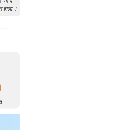
m
मा प
्नु होला ।
त