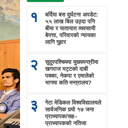
१
बर्दिया बस दुर्घटना अपडेट:
५५ लाख बिल उठ्दा पनि
बीमा र यातायात व्यवसायी
बेपत्ता, परिवारको न्यायका
लागि गुहार
२
सुदूरपश्चिममा मुख्यमन्त्रीमा
खगराज भट्टको दाबी
पक्का, नेकपा र एमालेको
भागमा कति मन्त्रालय?
३
गेटा मेडिकल विश्वविद्यालयले
सार्वजनिक गर्‍यो १७ जना
प्राध्यापक/सह–
प्राध्यापकको नतिजा