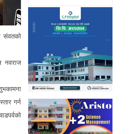
ल संवतको
्ष नवराज
शुभकामना
्तार गर्न
ाडपर्वको