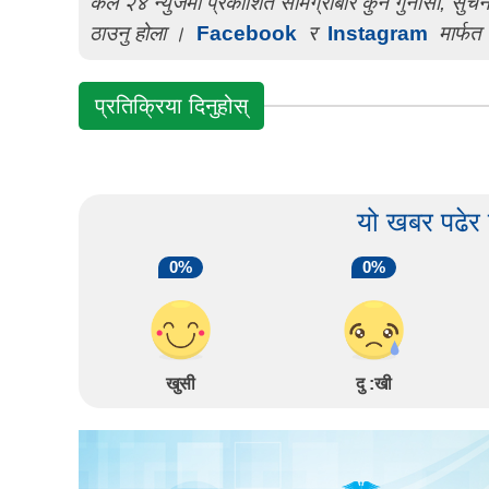
कल २४ न्युजमा प्रकाशित सामग्रीबारे कुनै गुनासो, सु
ठाउनु होला ।
Facebook
र
Instagram
मार्फत 
प्रतिक्रिया दिनुहोस्
यो खबर पढेर
0%
0%
खुसी
दु :खी