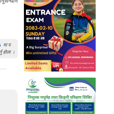
अनुसन्धान
m
मा प
्नु होला ।