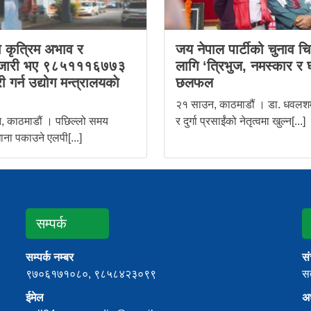
ो कृत्रिम अभाव र
जय नेपाल पार्टीको चुनाव चि
जारी भए ९८५१११६७७३
लागि ‘त्रिभुज, नमस्कार र 
ी गर्न उद्योग मन्त्रालयकाे
छलफल
२१ साउन, काठमाडौं । डा. धवलशम
, काठमाडौं । पछिल्लो समय
र दुर्गा प्रसाईंको नेतृत्वमा खुल्न[...]
ाना पकाउने एलपी[...]
सम्पर्क
सम्पर्क नम्बर
स
९७०६१७१०८०, ९८५८४२३०९९
सत
ईमेल
अध