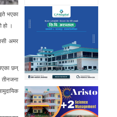
ाइते भएका
ो हो ।
वासी अमर
 भएका छन्
प तीनजना
सामुदायिक