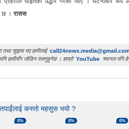
 र प्रहरीले घाइतेको उद्धार गरेका थिए । घटनाबारे थप 
को छ ।
रासस
चना तथा सुझाव भए हामीलाई
call24news.media@gmail.co
पनि हामीसँग जोडिन सक्नुहुनेछ । हाम्रो
YouTube
च्यानल पनि हेर
 तपाईंलाई कस्तो महसुस भयो ?
0%
0%
0%