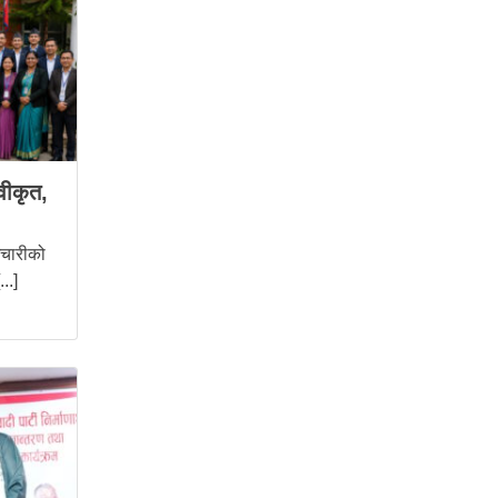
वीकृत,
मचारीको
..]