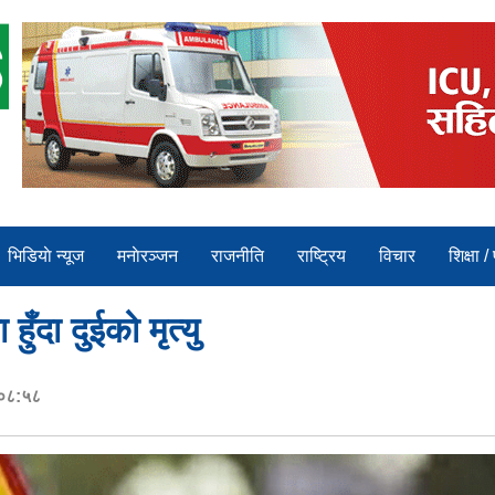
भिडियाे न्यूज
मनाेरञ्जन
राजनीति
राष्ट्रिय
विचार
शिक्षा /
ुँदा दुईको मृत्यु
 ०८:५८