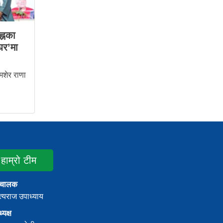
ह्नका
घर’मा
शेर राणा
हाम्रो टीम
ंचालक
्यराज उपाध्याय
्यक्ष