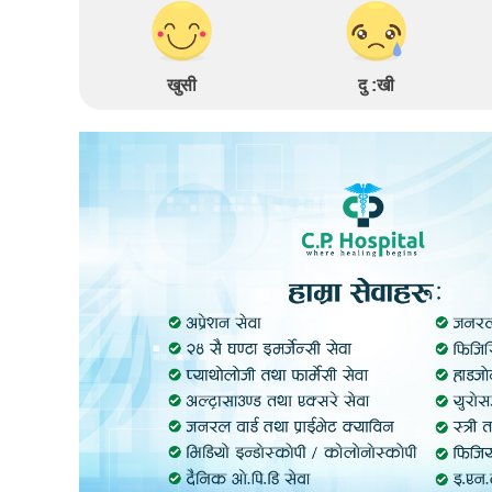
खुसी
दु :खी