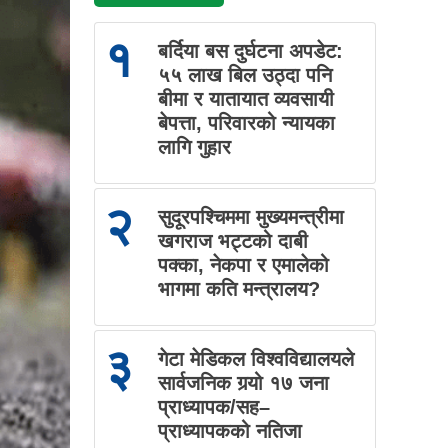
१
बर्दिया बस दुर्घटना अपडेट:
५५ लाख बिल उठ्दा पनि
बीमा र यातायात व्यवसायी
बेपत्ता, परिवारको न्यायका
लागि गुहार
२
सुदूरपश्चिममा मुख्यमन्त्रीमा
खगराज भट्टको दाबी
पक्का, नेकपा र एमालेको
भागमा कति मन्त्रालय?
३
गेटा मेडिकल विश्वविद्यालयले
सार्वजनिक गर्‍यो १७ जना
प्राध्यापक/सह–
प्राध्यापकको नतिजा