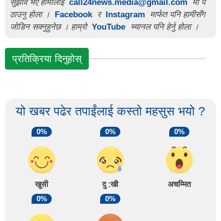
सुझाव भए हामीलाई
call24news.media@gmail.com
मा प
ठाउनु होला ।
Facebook
र
Instagram
मार्फत पनि हामीसँग
जोडिन सक्नुहुनेछ । हाम्रो
YouTube
च्यानल पनि हेर्नु होला ।
प्रतिक्रिया दिनुहोस्
यो खबर पढेर तपाईंलाई कस्तो महसुस भयो ?
0%
0%
0%
खुसी
दु :खी
अचम्मित
0%
0%