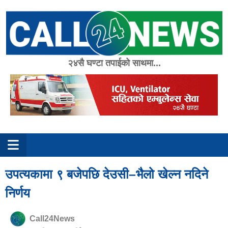
Skip
to
content
२४सै घण्टा तपाईको साथमा...
उपत्यकामा ९ बजेपछि देउसी–भैलो खेल्न नदिने
निर्णय
Call24News