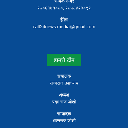
सम्पर्क नम्बर
९७०६१७१०८०, ९८५८४२३०९९
ईमेल
call24news.media@gmail.com
हाम्रो टीम
संचालक
सत्यराज उपाध्याय
अध्यक्ष
पदम राज जोशी
सम्पादक
भक्तराज जोशी