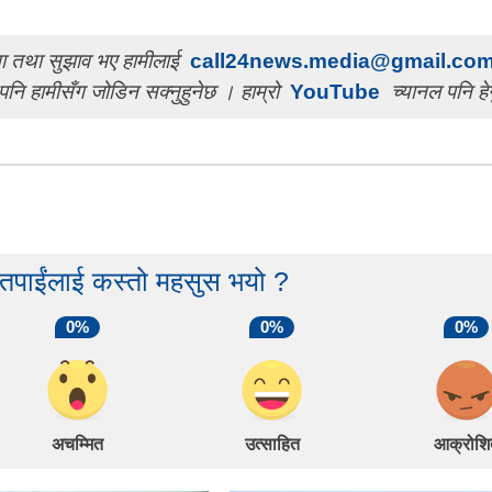
चना तथा सुझाव भए हामीलाई
call24news.media@gmail.co
पनि हामीसँग जोडिन सक्नुहुनेछ । हाम्रो
YouTube
च्यानल पनि हेर
 तपाईंलाई कस्तो महसुस भयो ?
0%
0%
0%
अचम्मित
उत्साहित
आक्रोशि