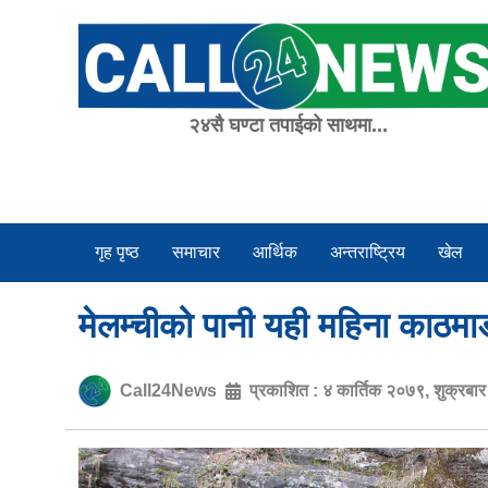
Skip
to
content
२४सै घण्टा तपाईको साथमा...
गृह पृष्ठ
समाचार
आर्थिक
अन्तराष्ट्रिय
खेल
मेलम्चीको पानी यही महिना काठमाडौ
Call24News
प्रकाशित :
४ कार्तिक २०७९, शुक्रबा