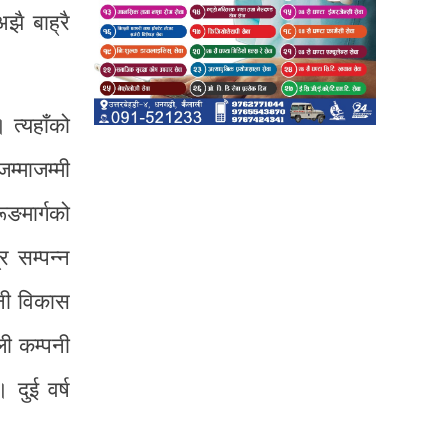
झै बाह्रै
 त्यहाँको
्माजम्मी
ूङमार्गको
र सम्पन्न
ानी विकास
ी कम्पनी
 दुई वर्ष