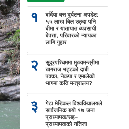
१
बर्दिया बस दुर्घटना अपडेट:
५५ लाख बिल उठ्दा पनि
बीमा र यातायात व्यवसायी
बेपत्ता, परिवारको न्यायका
लागि गुहार
२
सुदूरपश्चिममा मुख्यमन्त्रीमा
खगराज भट्टको दाबी
पक्का, नेकपा र एमालेको
भागमा कति मन्त्रालय?
३
गेटा मेडिकल विश्वविद्यालयले
सार्वजनिक गर्‍यो १७ जना
प्राध्यापक/सह–
प्राध्यापकको नतिजा