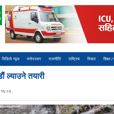
भिडियाे न्यूज
मनाेरञ्जन
राजनीति
राष्ट्रिय
विचार
शिक्षा /
ं ल्याउने तयारी
र १६:०३