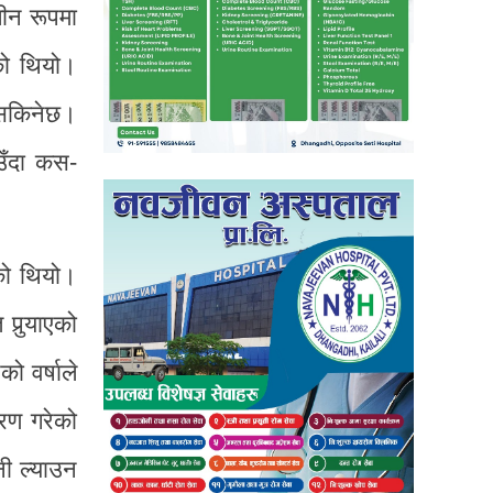
ीन रूपमा
को थियो।
 सकिनेछ।
उँदा कस-
को थियो।
ुर्‍याएको
ो वर्षाले
तरण गरेको
नी ल्याउन