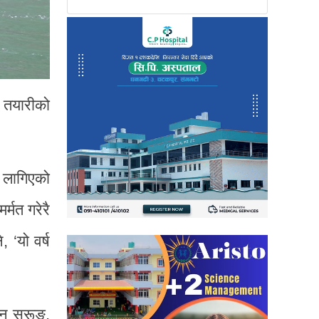
र तयारीको
 लागिएको
र्मत गरेरै
 ‘यो वर्ष
सन सुरूङ,