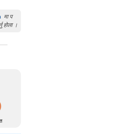
m
मा प
्नु होला ।
त