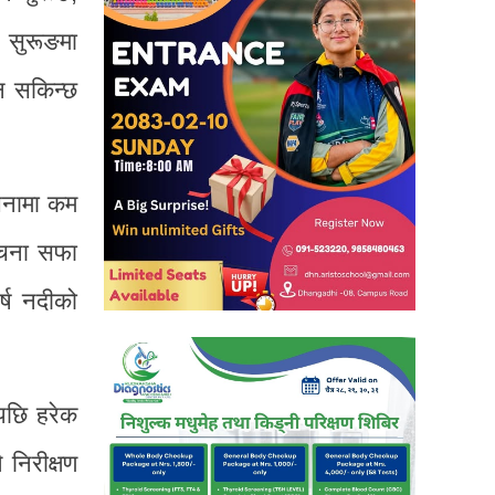
 सुरूङमा
उन सकिन्छ
रचनामा कम
ंरचना सफा
र्ष नदीको
पछि हरेक
े निरीक्षण