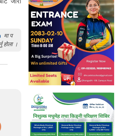
बाट जारी
m
मा प
्नु होला ।