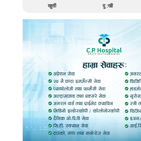
खुसी
दु :खी