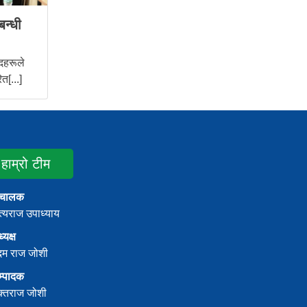
बन्धी
दहरूले
त[...]
हाम्रो टीम
ंचालक
्यराज उपाध्याय
्यक्ष
दम राज जोशी
म्पादक
क्तराज जोशी