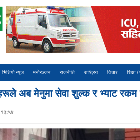
भिडियाे न्यूज
मनाेरञ्जन
राजनीति
राष्ट्रिय
विचार
शिक्षा /
यीहरूले अब मेनुमा सेवा शुल्क र भ्याट रक
र १३:५४