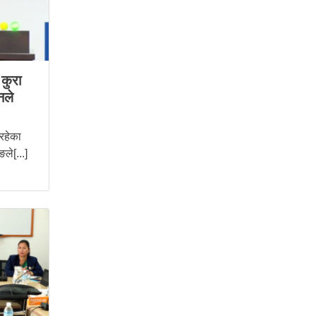
कुरा
नले
 रहेका
ले[...]