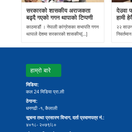
सरकारको शासकीय अराजकता
देउवा फ
बढ्दै गएको गगन थापाको टिप्पणी
हामी हेर्द
काठमाडौं । नेपाली कांग्रेसका सभापति गगन
२२ साउन,
थापाले देशमा सरकारको शासकीय[...]
निवर्तमान
हाम्रो बारे
मिडिया:
कल 24 मिडिया प्रा.ली
ठेगाना:
धनगढी -१, कैलाली
सूचना तथा प्रसारण विभाग, दर्ता प्रमाणपत्र नं.:
४०१८- २०७९/८०