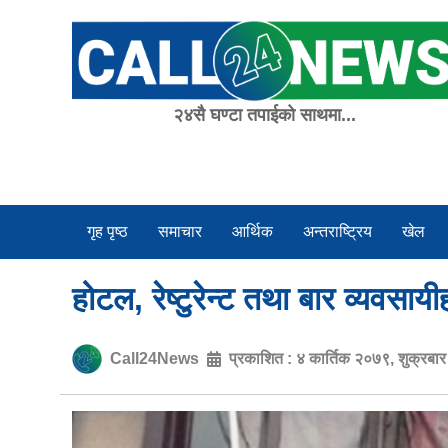
Skip
to
content
२४सै घण्टा तपाईको साथमा...
गृह पृष्ठ
समाचार
आर्थिक
अन्तराष्ट्रिय
खेल
होटल, रेष्टुरेन्ट तथा बार व्यवसा
Call24News
प्रकाशित :
४ कार्तिक २०७९, शुक्रबा