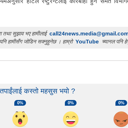
अनुसार होटल रेष्टुरेन्टलाई कारबाही हुने समेत विभाग
चना तथा सुझाव भए हामीलाई
call24news.media@gmail.co
पनि हामीसँग जोडिन सक्नुहुनेछ । हाम्रो
YouTube
च्यानल पनि हेर
 तपाईंलाई कस्तो महसुस भयो ?
0%
0%
0%