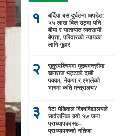
१
बर्दिया बस दुर्घटना अपडेट:
५५ लाख बिल उठ्दा पनि
बीमा र यातायात व्यवसायी
बेपत्ता, परिवारको न्यायका
लागि गुहार
२
सुदूरपश्चिममा मुख्यमन्त्रीमा
खगराज भट्टको दाबी
पक्का, नेकपा र एमालेको
भागमा कति मन्त्रालय?
३
गेटा मेडिकल विश्वविद्यालयले
सार्वजनिक गर्‍यो १७ जना
प्राध्यापक/सह–
प्राध्यापकको नतिजा