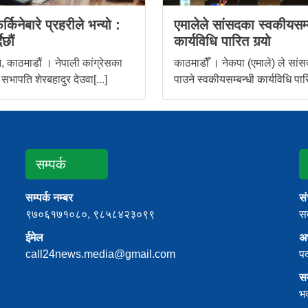
र्किनेबारे प्रहरीले भन्यो :
एमालेले सांसदका स्वकीयसम्
ैछौं
कार्यविधि पारित गर्‍यो
 काठमाडौं । नेपाली कांग्रेसका
काठमाडौँ । नेकपा (एमाले) ले सांस
 सभापति शेरबहादुर देउवा[...]
पाउने स्वकीयसम्बन्धी कार्यविधि पारि
सम्पर्क
सम्पर्क नम्बर
स
९७०६१७१०८०, ९८५८४२३०९९
सत
ईमेल
अध
call24news.media@gmail.com
प
स
भ