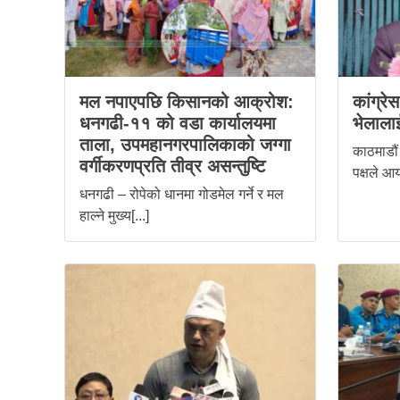
मल नपाएपछि किसानको आक्रोश:
कांग्रे
धनगढी-११ को वडा कार्यालयमा
भेलालाई
ताला, उपमहानगरपालिकाको जग्गा
काठमाडौं 
वर्गीकरणप्रति तीव्र असन्तुष्टि
पक्षले आय
धनगढी – रोपेको धानमा गोडमेल गर्ने र मल
हाल्ने मुख्य[...]