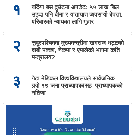
१
बर्दिया बस दुर्घटना अपडेट: ५५ लाख बिल
उठ्दा पनि बीमा र यातायात व्यवसायी बेपत्ता,
परिवारको न्यायका लागि गुहार
२
सुदूरपश्चिममा मुख्यमन्त्रीमा खगराज भट्टको
दाबी पक्का, नेकपा र एमालेको भागमा कति
मन्त्रालय?
३
गेटा मेडिकल विश्वविद्यालयले सार्वजनिक
गर्‍यो १७ जना प्राध्यापक/सह–प्राध्यापकको
नतिजा