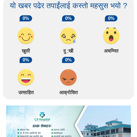
यो खबर पढेर तपाईंलाई कस्तो महसुस भयो ?
0%
0%
0%
खुसी
दु :खी
अचम्मित
0%
0%
उत्साहित
आक्रोशित