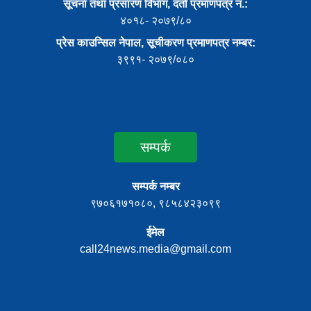
सूचना तथा प्रसारण विभाग, दर्ता प्रमाणपत्र नं.:
४०१८- २०७९/८०
प्रेस काउन्सिल नेपाल, सूचीकरण प्रमाणपत्र नम्बर:
३९९१- २०७९/०८०
सम्पर्क
सम्पर्क नम्बर
९७०६१७१०८०, ९८५८४२३०९९
ईमेल
call24news.media@gmail.com