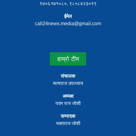
९७०६१७१०८०, ९८५८४२३०९९
ईमेल
call24news.media@gmail.com
हाम्रो टीम
संचालक
सत्यराज उपाध्याय
अध्यक्ष
पदम राज जोशी
सम्पादक
भक्तराज जोशी