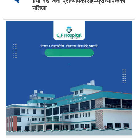
गर्‍यो १७ जना प्राध्यापक/सह–प्राध्यापकको
नतिजा