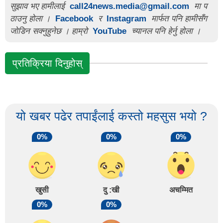
सुझाव भए हामीलाई
call24news.media@gmail.com
मा प
ठाउनु होला ।
Facebook
र
Instagram
मार्फत पनि हामीसँग
जोडिन सक्नुहुनेछ । हाम्रो
YouTube
च्यानल पनि हेर्नु होला ।
प्रतिक्रिया दिनुहोस्
यो खबर पढेर तपाईंलाई कस्तो महसुस भयो ?
0%
0%
0%
खुसी
दु :खी
अचम्मित
0%
0%