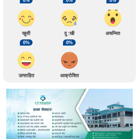
0%
0%
0%
खुसी
दु :खी
अचम्मित
0%
0%
उत्साहित
आक्रोशित