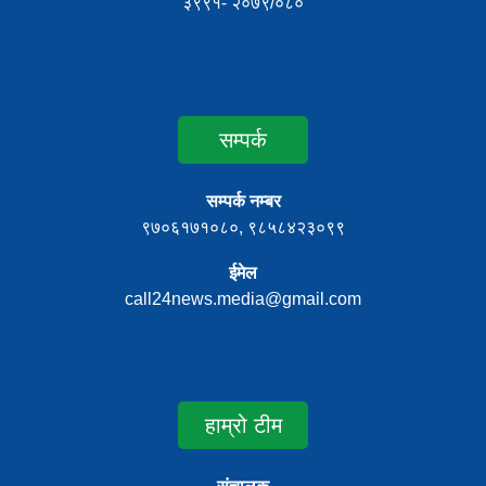
३९९१- २०७९/०८०
सम्पर्क
सम्पर्क नम्बर
९७०६१७१०८०, ९८५८४२३०९९
ईमेल
call24news.media@gmail.com
हाम्रो टीम