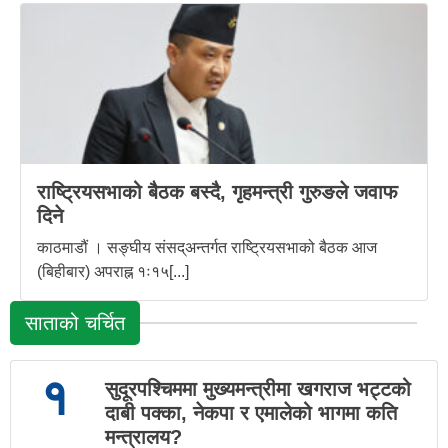
राष्ट्रियसभाको बैठक बस्दै, गृहमन्त्री गुरुङले जवाफ
दिने
काठमाडौं । सङ्घीय संसद्अन्तर्गत राष्ट्रियसभाको बैठक आज
(बिहीबार) अपराह्न १ः१५[...]
साताको चर्चित
१
सुदूरपश्चिममा मुख्यमन्त्रीमा खगराज भट्टको
दाबी पक्का, नेकपा र एमालेको भागमा कति
मन्त्रालय?