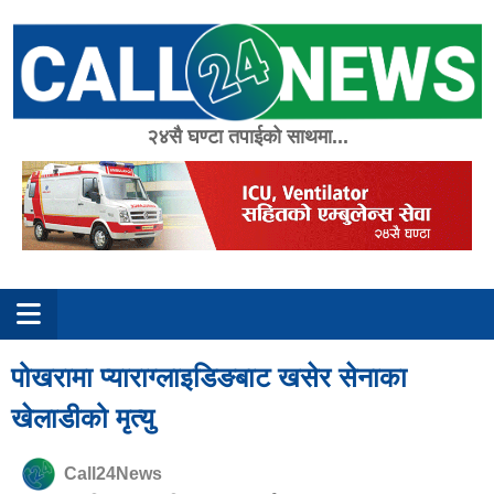
Skip
to
content
२४सै घण्टा तपाईको साथमा...
पोखरामा प्याराग्लाइडिङबाट खसेर सेनाका
खेलाडीको मृत्यु
Call24News