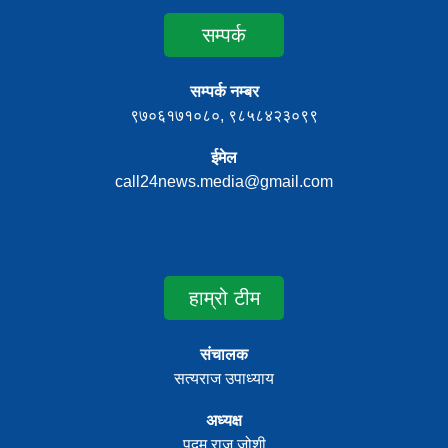
सम्पर्क
सम्पर्क नम्बर
९७०६१७१०८०, ९८५८४२३०९९
ईमेल
call24news.media@gmail.com
हाम्रो टीम
संचालक
सत्यराज उपाध्याय
अध्यक्ष
पदम राज जोशी