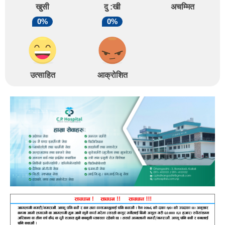
खुसी
दु :खी
अचम्मित
0%
0%
उत्साहित
आक्रोशित