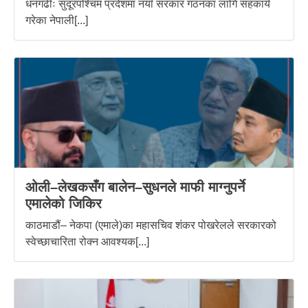
धनगढीः सुदूरपश्चिम प्रदेशमा नयाँ सरकार गठनका लागि सहकार्य
गरेका नेपाली[...]
ओली–लेखकसँग बालेन–सुधनले माफी माग्नुपर्ने
एमालेको जिकिर
काठमाडौं– नेकपा (एमाले)का महासचिव शंकर पोखरेलले सरकारको
स्वेच्छाचारिता रोक्न आवश्यक[...]