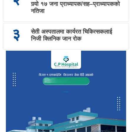
गर्‍यो १७ जना प्राध्यापक/सह–प्राध्यापकको
नतिजा
३
सेती अस्पतालमा कार्यरत चिकित्सकलाई
निजी क्लिनिक जान रोक