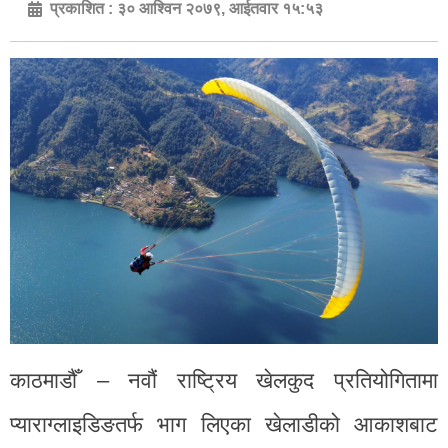
प्रकाशित :
३० आश्विन २०७९, आईतवार १५:५३
काठमाडौँ – नवौं राष्ट्रिय खेलकुद प्रतियोगितामा
प्याराग्लाइडिङतर्फ भाग लिएका खेलाडीको आकाशबाट