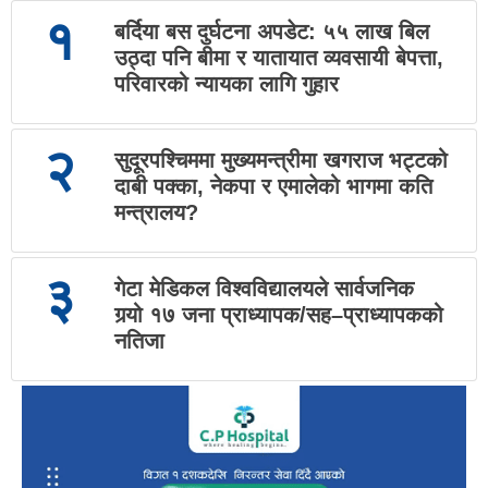
१
बर्दिया बस दुर्घटना अपडेट: ५५ लाख बिल
उठ्दा पनि बीमा र यातायात व्यवसायी बेपत्ता,
परिवारको न्यायका लागि गुहार
२
सुदूरपश्चिममा मुख्यमन्त्रीमा खगराज भट्टको
दाबी पक्का, नेकपा र एमालेको भागमा कति
मन्त्रालय?
३
गेटा मेडिकल विश्वविद्यालयले सार्वजनिक
गर्‍यो १७ जना प्राध्यापक/सह–प्राध्यापकको
नतिजा