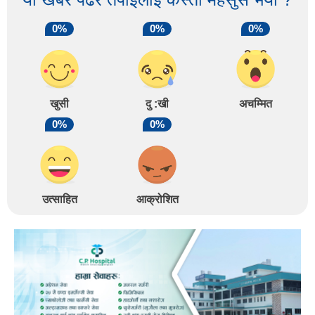
0%
0%
0%
खुसी
दु :खी
अचम्मित
0%
0%
उत्साहित
आक्रोशित