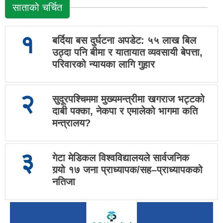
साताको चर्चित
१
बर्दिया बस दुर्घटना अपडेट: ५५ लाख बिल
उठ्दा पनि बीमा र यातायात व्यवसायी बेपत्ता,
परिवारको न्यायका लागि गुहार
२
सुदूरपश्चिममा मुख्यमन्त्रीमा खगराज भट्टको
दाबी पक्का, नेकपा र एमालेको भागमा कति
मन्त्रालय?
३
गेटा मेडिकल विश्वविद्यालयले सार्वजनिक
गर्‍यो १७ जना प्राध्यापक/सह–प्राध्यापकको
नतिजा