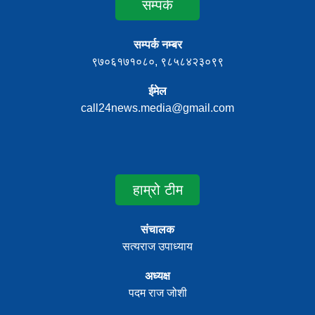
सम्पर्क
सम्पर्क नम्बर
९७०६१७१०८०, ९८५८४२३०९९
ईमेल
call24news.media@gmail.com
हाम्रो टीम
संचालक
सत्यराज उपाध्याय
अध्यक्ष
पदम राज जोशी