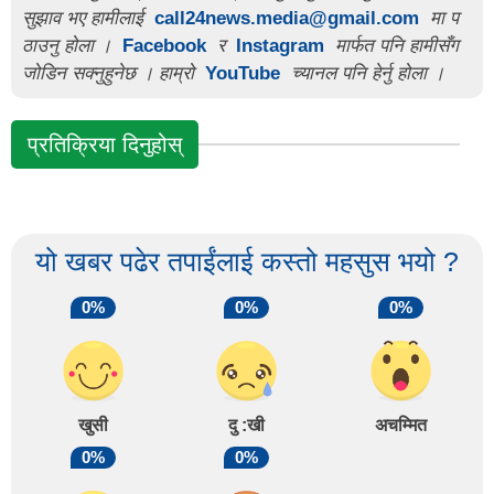
सुझाव भए हामीलाई
call24news.media@gmail.com
मा प
ठाउनु होला ।
Facebook
र
Instagram
मार्फत पनि हामीसँग
जोडिन सक्नुहुनेछ । हाम्रो
YouTube
च्यानल पनि हेर्नु होला ।
प्रतिक्रिया दिनुहोस्
यो खबर पढेर तपाईंलाई कस्तो महसुस भयो ?
0%
0%
0%
खुसी
दु :खी
अचम्मित
0%
0%