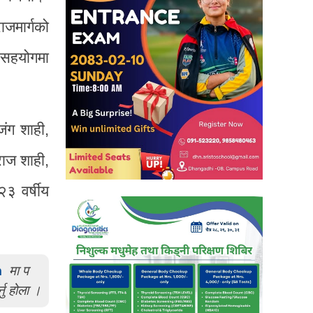
जमार्गको
 सहयोगमा
जंग शाही,
राज शाही,
२३ वर्षीय
m
मा प
्नु होला ।