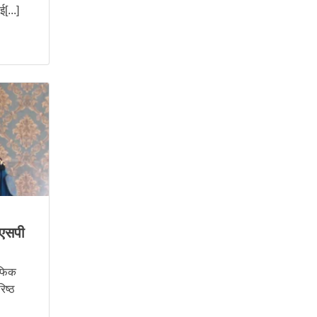
[...]
सएसपी
ाफिक
िष्ठ