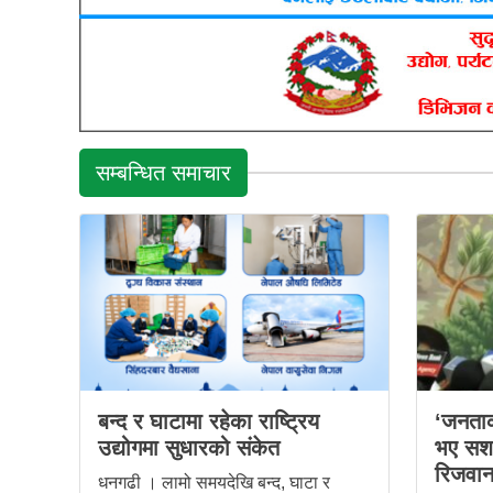
सम्बन्धित समाचार
बन्द र घाटामा रहेका राष्ट्रिय
‘जनताक
उद्योगमा सुधारको संकेत
भए सशक्
रिजवान
धनगढी । लामो समयदेखि बन्द, घाटा र