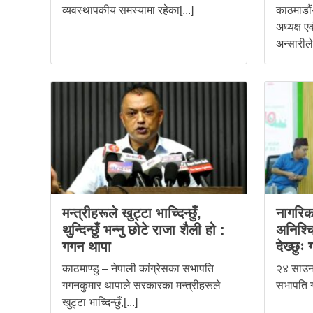
व्यवस्थापकीय समस्यामा रहेका[...]
काठमाडौं
अध्यक्ष एव
अन्सारीले[
मन्त्रीहरूले खुट्टा भाच्दिन्छुँ,
नागरिक
थुन्दिन्छुँ भन्नु छोटे राजा शैली हो :
अनिश्च
गगन थापा
देख्छुः
काठमाण्डु – नेपाली कांग्रेसका सभापति
२४ साउन,
गगनकुमार थापाले सरकारका मन्त्रीहरूले
सभापति ग
खुट्टा भाच्दिन्छुँ,[...]