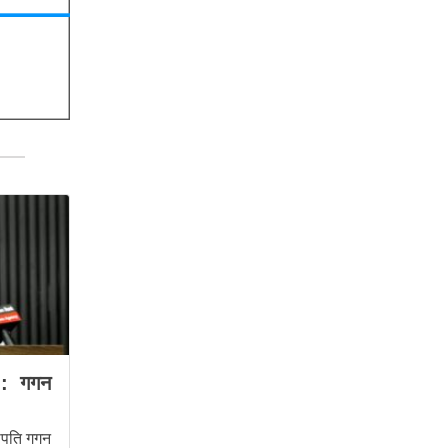
इन : गगन
भापति गगन