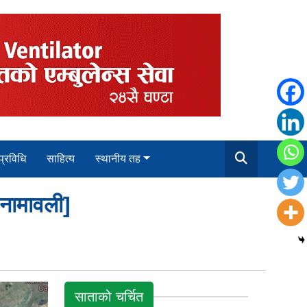
 प्रविधि
साहित्य
स्थानीय तह
[नामावली]
साताको चर्चित