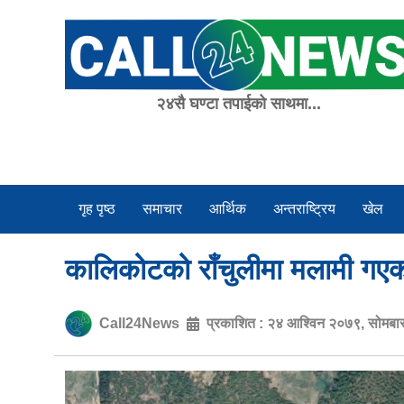
Skip
to
content
२४सै घण्टा तपाईको साथमा...
गृह पृष्ठ
समाचार
आर्थिक
अन्तराष्ट्रिय
खेल
कालिकोटको राँचुलीमा मलामी गएका
Call24News
प्रकाशित :
२४ आश्विन २०७९, सोमबा