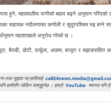
पास हुने, महाकालीमा पानीको बहाव बढ्ने अनुमान गरिएक
का सहायक नदीलगायत कर्णाली र सुदूरपश्चिम भइ बग्ने सा
्वानुमान महाशाखाले अनुरोध गरेको छ ।
ेल्धुरा, बैतडी, डोटी, दार्चुला, अछाम, बाजुरा र बझाङसहि
ुचना तथा सुझाव भए हामीलाई
call24news.media@gmail.c
पनि हामीसँग जोडिन सक्नुहुनेछ । हाम्रो
YouTube
च्यानल पनि हेर