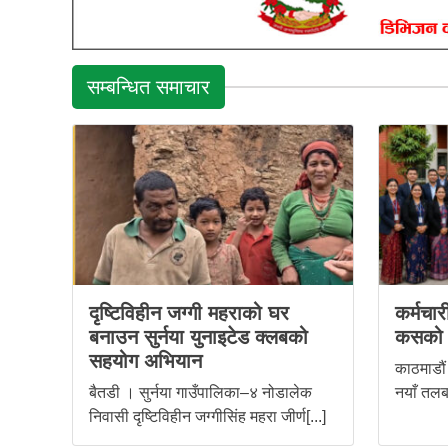
सम्बन्धित समाचार
दृष्टिविहीन जग्गी महराको घर
कर्मचा
बनाउन सुर्नया युनाइटेड क्लबको
कसको
सहयोग अभियान
काठमाडौं
बैतडी । सुर्नया गाउँपालिका–४ नोडालेक
नयाँ तलबम
निवासी दृष्टिविहीन जग्गीसिंह महरा जीर्ण[...]