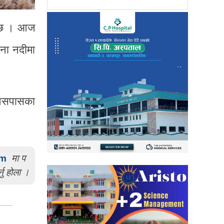
ो छ । आज
ना नदीमा
त आसपासका
om
मा प
्नु होला ।