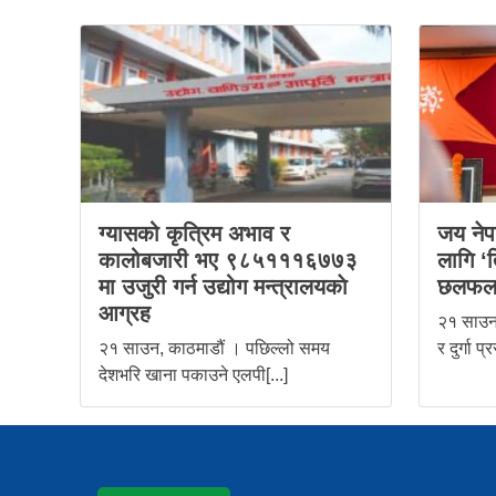
ग्यासको कृत्रिम अभाव र
जय नेपा
कालोबजारी भए ९८५१११६७७३
लागि ‘
मा उजुरी गर्न उद्योग मन्त्रालयकाे
छलफ
आग्रह
२१ साउन
२१ साउन, काठमाडौं । पछिल्लो समय
र दुर्गा प्
देशभरि खाना पकाउने एलपी[...]