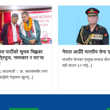
ल पार्टीको चुनाव चिह्नका
नेपाल आउँदै भारतीय सेना प
त्रिभुज, नमस्कार र घर’मा
भारतीय सेनाका प्रमुख जनरल धीर
ल
यही साउन ३१ गते[...]
, काठमाडौं । डा. धवलशमशेर राणा
रसाईंको नेतृत्वमा खुल्न[...]