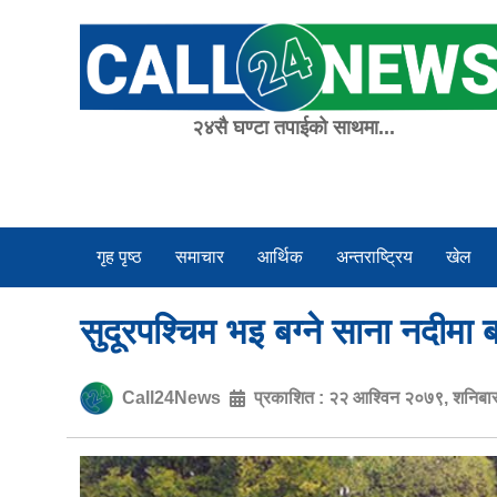
Skip
to
content
२४सै घण्टा तपाईको साथमा...
गृह पृष्ठ
समाचार
आर्थिक
अन्तराष्ट्रिय
खेल
सुदूरपश्चिम भइ बग्ने साना नदीमा
Call24News
प्रकाशित :
२२ आश्विन २०७९, शनिबा