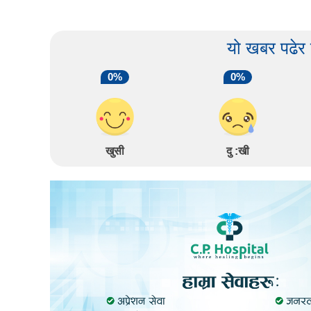
यो खबर पढेर
0%
0%
खुसी
दु :खी