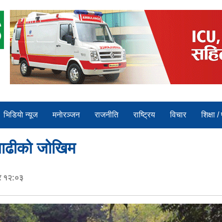
भिडियाे न्यूज
मनाेरञ्जन
राजनीति
राष्ट्रिय
विचार
शिक्षा /
 बाढीको जोखिम
र १२:०३