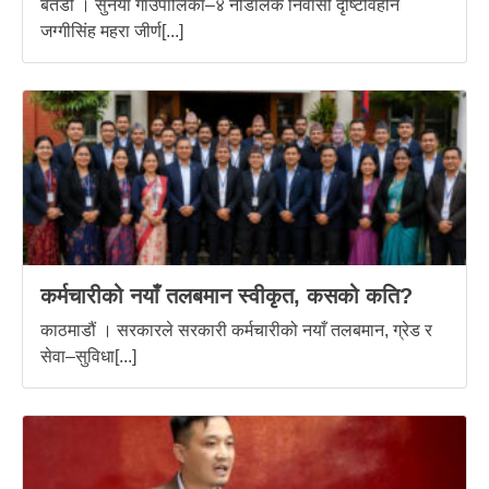
बैतडी । सुर्नया गाउँपालिका–४ नोडालेक निवासी दृष्टिविहीन
जग्गीसिंह महरा जीर्ण[...]
कर्मचारीको नयाँ तलबमान स्वीकृत, कसको कति?
काठमाडौं । सरकारले सरकारी कर्मचारीको नयाँ तलबमान, ग्रेड र
सेवा–सुविधा[...]