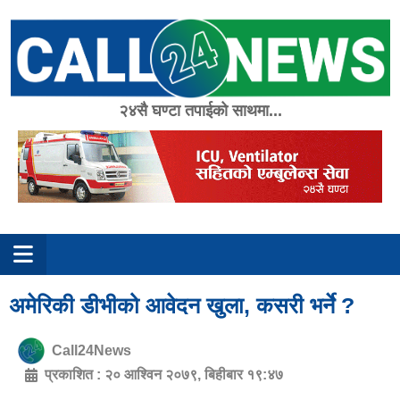
Skip
to
content
२४सै घण्टा तपाईको साथमा...
अमेरिकी डीभीको आवेदन खुला, कसरी भर्ने ?
Call24News
प्रकाशित :
२० आश्विन २०७९, बिहीबार १९:४७