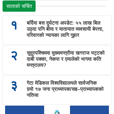
साताको चर्चित
१
बर्दिया बस दुर्घटना अपडेट: ५५ लाख बिल
उठ्दा पनि बीमा र यातायात व्यवसायी बेपत्ता,
परिवारको न्यायका लागि गुहार
२
सुदूरपश्चिममा मुख्यमन्त्रीमा खगराज भट्टको
दाबी पक्का, नेकपा र एमालेको भागमा कति
मन्त्रालय?
३
गेटा मेडिकल विश्वविद्यालयले सार्वजनिक
गर्‍यो १७ जना प्राध्यापक/सह–प्राध्यापकको
नतिजा