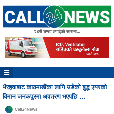
Skip
to
content
२४सै घण्टा तपाईको साथमा...
भैरहवाबाट काठमाडौंका लागि उडेको बुद्ध एयरको
विमान जनकपुरमा अवतरण भएपछि …
Call24News