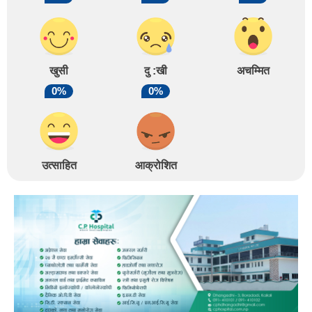
खुसी
दु :खी
अचम्मित
0%
0%
उत्साहित
आक्रोशित