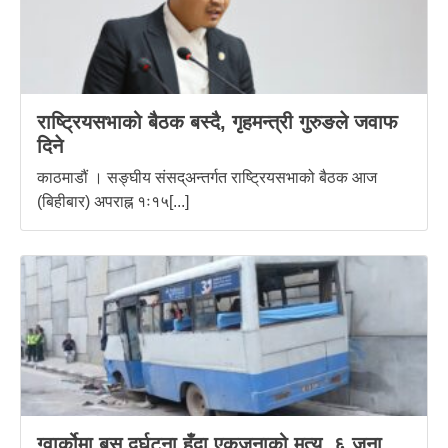
राष्ट्रियसभाको बैठक बस्दै, गृहमन्त्री गुरुङले जवाफ
दिने
काठमाडौं । सङ्घीय संसद्अन्तर्गत राष्ट्रियसभाको बैठक आज
(बिहीबार) अपराह्न १ः१५[...]
ग्वार्कोमा बस दुर्घटना हुँदा एकजनाको मृत्यु, ६ जना