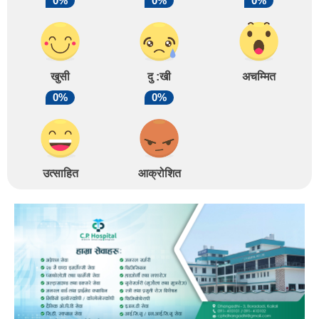
0%
0%
0%
खुसी
दु :खी
अचम्मित
0%
0%
उत्साहित
आक्रोशित