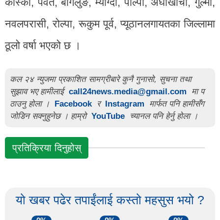
कास्की, पर्वत, बागलुङ, म्याग्दी, पाल्पा, अर्घाखाँची, गुल्मी,
नवलपरासी, रोल्पा, रूकुम पूर्व, प्यूठानलगायतका जिल्लामा
ठूलो वर्षा भएको छ ।
कल २४ न्युजमा प्रकाशित सामग्रीबारे कुनै गुनासो, सुचना तथा
सुझाव भए हामीलाई
call24news.media@gmail.com
मा प
ठाउनु होला ।
Facebook
र
Instagram
मार्फत पनि हामीसँग
जोडिन सक्नुहुनेछ । हाम्रो
YouTube
च्यानल पनि हेर्नु होला ।
प्रतिक्रिया दिनुहोस्
यो खबर पढेर तपाईंलाई कस्तो महसुस भयो ?