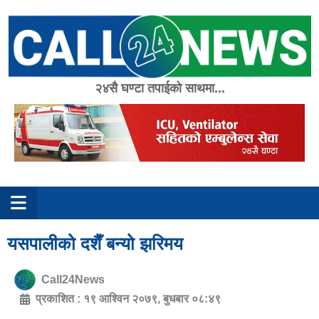
Skip
to
content
२४सै घण्टा तपाईको साथमा...
यसपालीको दशैँ बन्यो झरिमय
Call24News
प्रकाशित :
१९ आश्विन २०७९, बुधबार ०८:४९