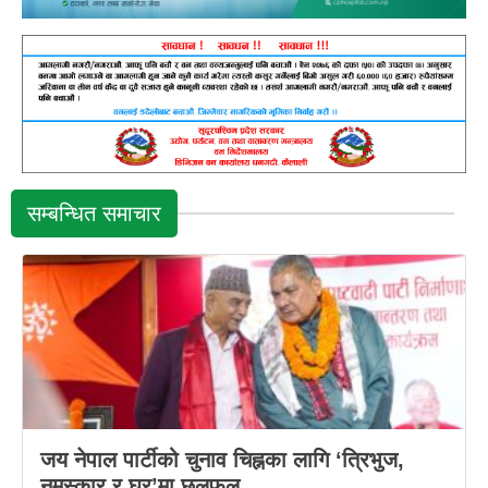
सम्बन्धित समाचार
जय नेपाल पार्टीको चुनाव चिह्नका लागि ‘त्रिभुज,
नमस्कार र घर’मा छलफल