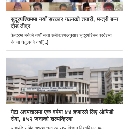
सुदूरपश्चिममा नयाँ सरकार गठनको तयारी, मन्त्री बन्न
दौड तीव्र
केन्द्रमा बनेको नयाँ सत्ता समीकरणअनुसार सुदूरपश्चिम प्रदेशमा
नेकपा नेतृत्वको नयाँ[...]
गेटा अस्पतालमा एक वर्षमा ४४ हजारले लिए ओपिडी
सेवा, ४५२ जनाको शल्यक्रिया
धनगढीः सहिद दशरथ चन्द स्वास्थ्य विज्ञान विश्वविद्यालयमा