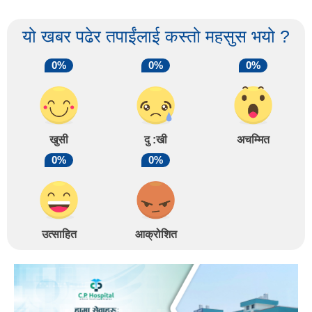
यो खबर पढेर तपाईंलाई कस्तो महसुस भयो ?
0%
0%
0%
खुसी
दु :खी
अचम्मित
0%
0%
उत्साहित
आक्रोशित