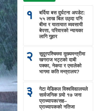
१
बर्दिया बस दुर्घटना अपडेट:
५५ लाख बिल उठ्दा पनि
बीमा र यातायात व्यवसायी
बेपत्ता, परिवारको न्यायका
लागि गुहार
२
सुदूरपश्चिममा मुख्यमन्त्रीमा
खगराज भट्टको दाबी
पक्का, नेकपा र एमालेको
भागमा कति मन्त्रालय?
३
गेटा मेडिकल विश्वविद्यालयले
सार्वजनिक गर्‍यो १७ जना
प्राध्यापक/सह–
प्राध्यापकको नतिजा