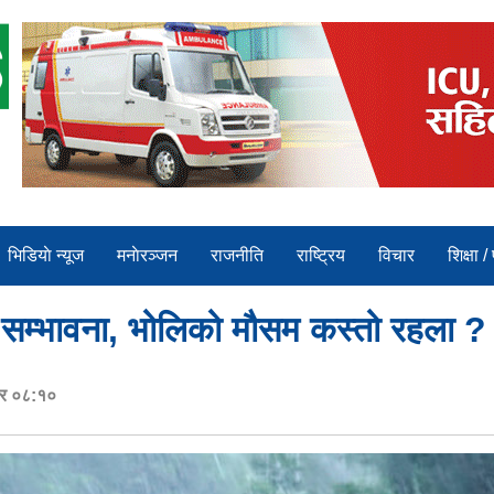
भिडियाे न्यूज
मनाेरञ्जन
राजनीति
राष्ट्रिय
विचार
शिक्षा /
ो सम्भावना, भोलिको मौसम कस्तो रहला ?
ार ०८:१०