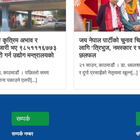
ो कृत्रिम अभाव र
जय नेपाल पार्टीको चुनाव चि
जारी भए ९८५१११६७७३
लागि ‘त्रिभुज, नमस्कार र 
ी गर्न उद्योग मन्त्रालयकाे
छलफल
२१ साउन, काठमाडौं । डा. धवलशम
, काठमाडौं । पछिल्लो समय
र दुर्गा प्रसाईंको नेतृत्वमा खुल्न[...]
ाना पकाउने एलपी[...]
सम्पर्क
सम्पर्क नम्बर
स