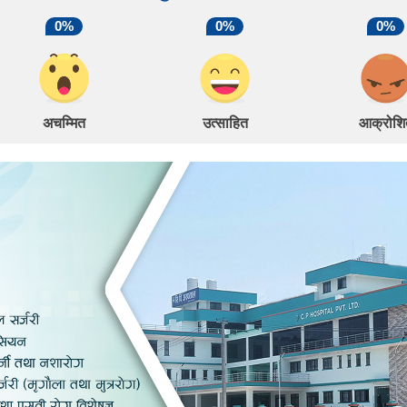
0%
0%
0%
अचम्मित
उत्साहित
आक्रोशि