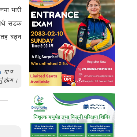
ानमा भारी
साथै सडक
सतह बढ्न
m
मा प
्नु होला ।