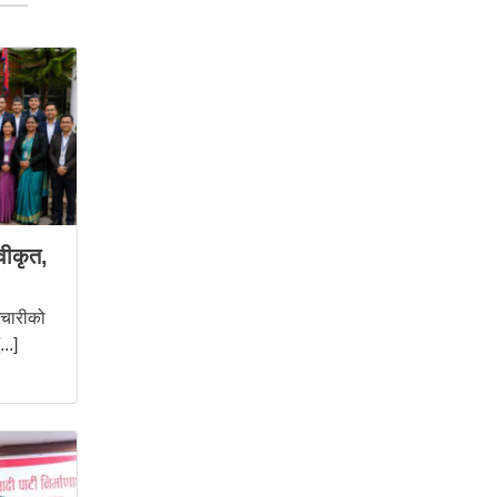
वीकृत,
मचारीको
..]