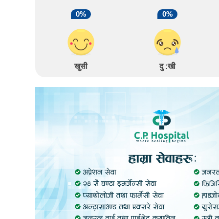
0%
0%
खुसी
दु :खी