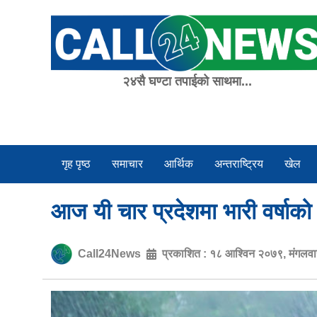
Skip
to
content
२४सै घण्टा तपाईको साथमा...
गृह पृष्ठ
समाचार
आर्थिक
अन्तराष्ट्रिय
खेल
आज यी चार प्रदेशमा भारी वर्षाक
Call24News
प्रकाशित :
१८ आश्विन २०७९, मंगलव