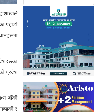
महाशाखाले
शका पहाडी
थानहरूमा
रदेशहरूका
की प्रदेश
तथा बाँकी
 गण्डकी र