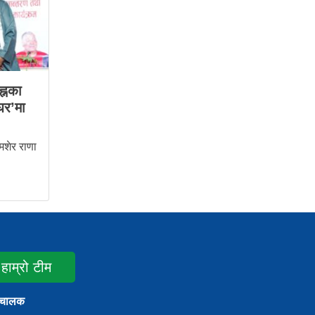
ह्नका
घर’मा
शेर राणा
हाम्रो टीम
ंचालक