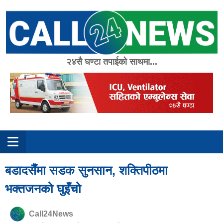
Skip
to
content
२४सै घण्टा तपाईको साथमा...
बडादसैँमा सडक सुनसान, शक्तिपीठमा
भक्तजनको घुइँचो
Call24News