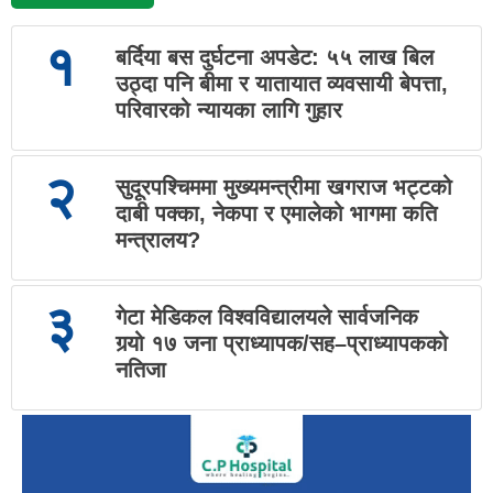
१
बर्दिया बस दुर्घटना अपडेट: ५५ लाख बिल
उठ्दा पनि बीमा र यातायात व्यवसायी बेपत्ता,
परिवारको न्यायका लागि गुहार
२
सुदूरपश्चिममा मुख्यमन्त्रीमा खगराज भट्टको
दाबी पक्का, नेकपा र एमालेको भागमा कति
मन्त्रालय?
३
गेटा मेडिकल विश्वविद्यालयले सार्वजनिक
गर्‍यो १७ जना प्राध्यापक/सह–प्राध्यापकको
नतिजा