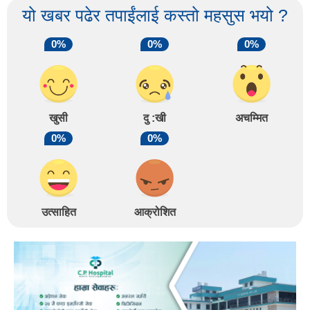
यो खबर पढेर तपाईंलाई कस्तो महसुस भयो ?
0%
0%
0%
खुसी
दु :खी
अचम्मित
0%
0%
उत्साहित
आक्रोशित