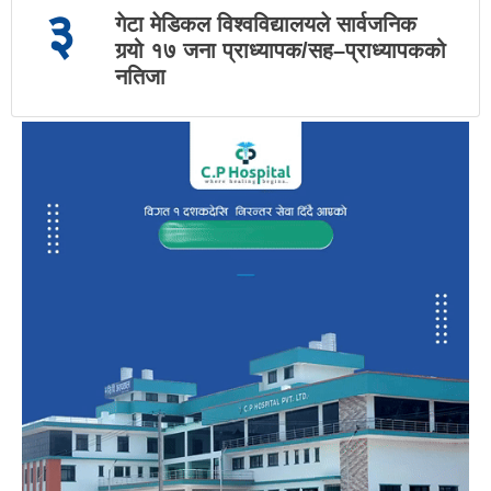
३
गेटा मेडिकल विश्वविद्यालयले सार्वजनिक
गर्‍यो १७ जना प्राध्यापक/सह–प्राध्यापकको
नतिजा