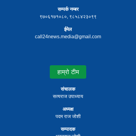
सम्पर्क नम्बर
९७०६१७१०८०, ९८५८४२३०९९
ईमेल
call24news.media@gmail.com
हाम्रो टीम
संचालक
सत्यराज उपाध्याय
अध्यक्ष
पदम राज जोशी
सम्पादक