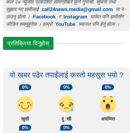
कल २४ न्युजमा प्रकाशित सामग्रीबारे कुनै गुनासो, सुचना तथा
सुझाव भए हामीलाई
call24news.media@gmail.com
मा प
ठाउनु होला ।
Facebook
र
Instagram
मार्फत पनि हामीसँग
जोडिन सक्नुहुनेछ । हाम्रो
YouTube
च्यानल पनि हेर्नु होला ।
प्रतिक्रिया दिनुहोस्
यो खबर पढेर तपाईंलाई कस्तो महसुस भयो ?
0%
0%
0%
खुसी
दु :खी
अचम्मित
0%
0%