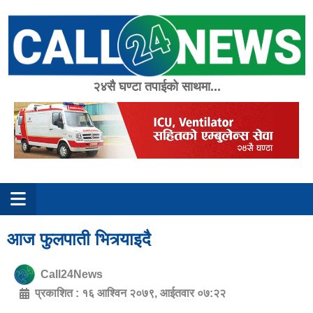
Skip
to
content
२४सै घण्टा तपाईको साथमा...
आज फुलपाती भित्र्याइदै
Call24News
प्रकाशित :
१६ आश्विन २०७९, आईतवार ०७:२२