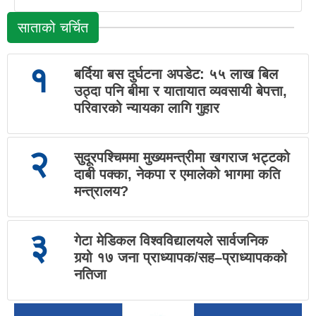
साताको चर्चित
१
बर्दिया बस दुर्घटना अपडेट: ५५ लाख बिल
उठ्दा पनि बीमा र यातायात व्यवसायी बेपत्ता,
परिवारको न्यायका लागि गुहार
२
सुदूरपश्चिममा मुख्यमन्त्रीमा खगराज भट्टको
दाबी पक्का, नेकपा र एमालेको भागमा कति
मन्त्रालय?
३
गेटा मेडिकल विश्वविद्यालयले सार्वजनिक
गर्‍यो १७ जना प्राध्यापक/सह–प्राध्यापकको
नतिजा