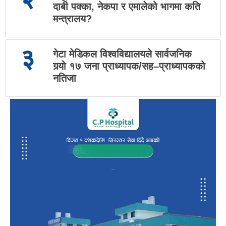
दाबी पक्का, नेकपा र एमालेको भागमा कति
मन्त्रालय?
३
गेटा मेडिकल विश्वविद्यालयले सार्वजनिक
गर्‍यो १७ जना प्राध्यापक/सह–प्राध्यापकको
नतिजा