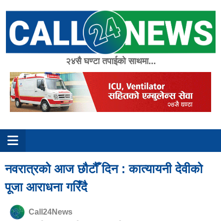
Skip
to
content
२४सै घण्टा तपाईको साथमा...
नवरात्रको आज छौटौँ दिन : कात्यायनी देवीको
पूजा आराधना गरिँदै
Call24News