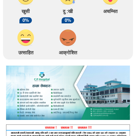
खुसी
दु :खी
अचम्मित
0%
0%
उत्साहित
आक्रोशित