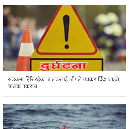
सडकमा हिँडिरहेका बालकलाई जीपले ठक्कर दिँदा घाइते,
चालक पक्राउ