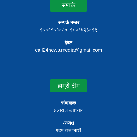
सम्पर्क
सम्पर्क नम्बर
९७०६१७१०८०, ९८५८४२३०९९
ईमेल
call24news.media@gmail.com
हाम्रो टीम
संचालक
सत्यराज उपाध्याय
अध्यक्ष
पदम राज जोशी