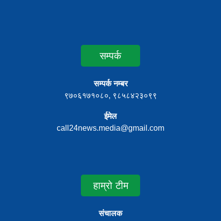
सम्पर्क
सम्पर्क नम्बर
९७०६१७१०८०, ९८५८४२३०९९
ईमेल
call24news.media@gmail.com
हाम्रो टीम
संचालक