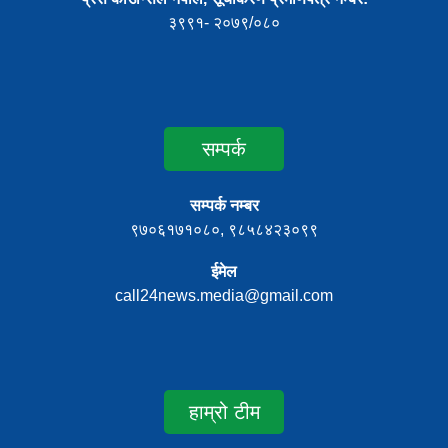
३९९१- २०७९/०८०
सम्पर्क
सम्पर्क नम्बर
९७०६१७१०८०, ९८५८४२३०९९
ईमेल
call24news.media@gmail.com
हाम्रो टीम