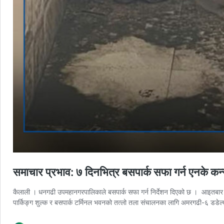
समाचार प्रभाव: ७ दिनभित्र बसपार्क सफा गर्न एनके कन्
कैलाली । धनगढी उपमहानगरपालिकाले बसपार्क सफा गर्न निर्देशन दिएको छ । आइतबार 
पार्किङ्ग शुल्क र बसपार्क टर्मिनल भवनको तत्लो तला संचालनका लागि अमरगढी-६ डडे